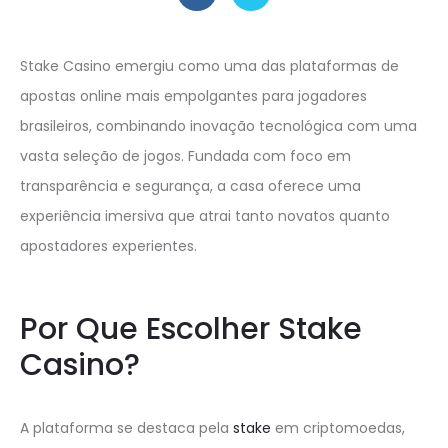
Stake Casino emergiu como uma das plataformas de
apostas online mais empolgantes para jogadores
brasileiros, combinando inovação tecnológica com uma
vasta seleção de jogos. Fundada com foco em
transparência e segurança, a casa oferece uma
experiência imersiva que atrai tanto novatos quanto
apostadores experientes.
Por Que Escolher Stake
Casino?
A plataforma se destaca pela
stake
em criptomoedas,