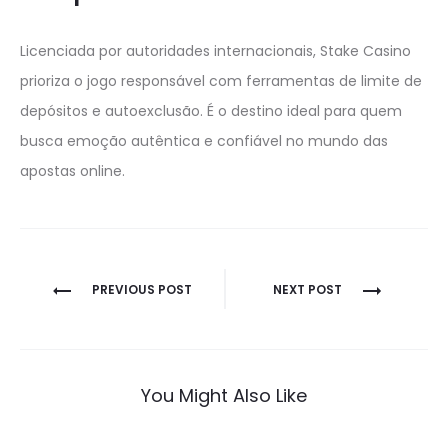
Licenciada por autoridades internacionais, Stake Casino
prioriza o jogo responsável com ferramentas de limite de
depósitos e autoexclusão. É o destino ideal para quem
busca emoção autêntica e confiável no mundo das
apostas online.
Post
PREVIOUS POST
NEXT POST
navigation
You Might Also Like