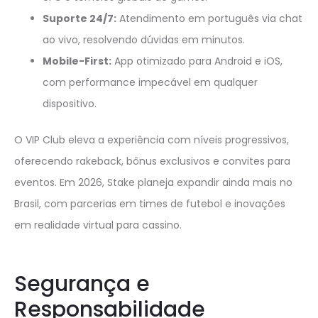
Suporte 24/7:
Atendimento em português via chat
ao vivo, resolvendo dúvidas em minutos.
Mobile-First:
App otimizado para Android e iOS,
com performance impecável em qualquer
dispositivo.
O VIP Club eleva a experiência com níveis progressivos,
oferecendo rakeback, bônus exclusivos e convites para
eventos. Em 2026, Stake planeja expandir ainda mais no
Brasil, com parcerias em times de futebol e inovações
em realidade virtual para cassino.
Segurança e
Responsabilidade