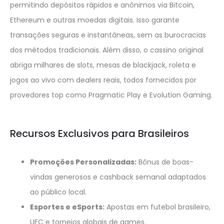
permitindo depósitos rápidos e anônimos via Bitcoin,
Ethereum e outras moedas digitais. Isso garante
transações seguras e instantâneas, sem as burocracias
dos métodos tradicionais. Além disso, o cassino original
abriga milhares de slots, mesas de blackjack, roleta e
jogos ao vivo com dealers reais, todos fornecidos por
provedores top como Pragmatic Play e Evolution Gaming.
Recursos Exclusivos para Brasileiros
Promoções Personalizadas:
Bônus de boas-
vindas generosos e cashback semanal adaptados
ao público local.
Esportes e eSports:
Apostas em futebol brasileiro,
UFC e torneios globais de games.