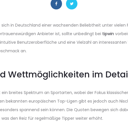
sich in Deutschland einer wachsenden Beliebtheit unter vielen 
trauenswürdigen Anbieter ist, sollte unbedingt bei
tipwin
vorbei
 intuitive Benutzeroberfläche und eine Vielzahl an interessante
eschmack an.
und Wettmöglichkeiten im Detai
ein breites Spektrum an Sportarten, wobei der Fokus klassisch
 den bekannten europäischen Top-Ligen gibt es jedoch auch Nisc
 besonders spannend sein können. Die Quoten bewegen sich dab
 was den Reiz für regelmäßige Tipper weiter erhöht.