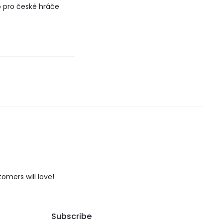
 pro české hráče
tomers will love!