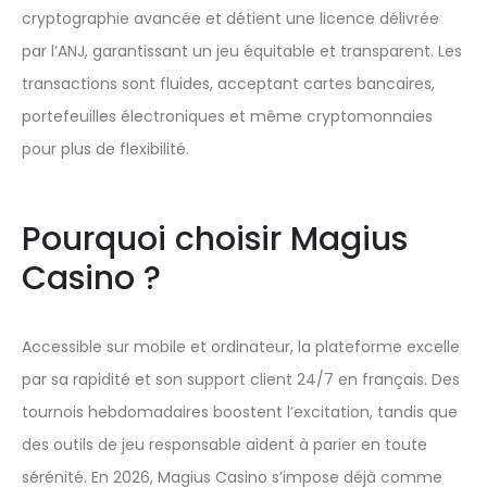
cryptographie avancée et détient une licence délivrée
par l’ANJ, garantissant un jeu équitable et transparent. Les
transactions sont fluides, acceptant cartes bancaires,
portefeuilles électroniques et même cryptomonnaies
pour plus de flexibilité.
Pourquoi choisir Magius
Casino ?
Accessible sur mobile et ordinateur, la plateforme excelle
par sa rapidité et son support client 24/7 en français. Des
tournois hebdomadaires boostent l’excitation, tandis que
des outils de jeu responsable aident à parier en toute
sérénité. En 2026, Magius Casino s’impose déjà comme