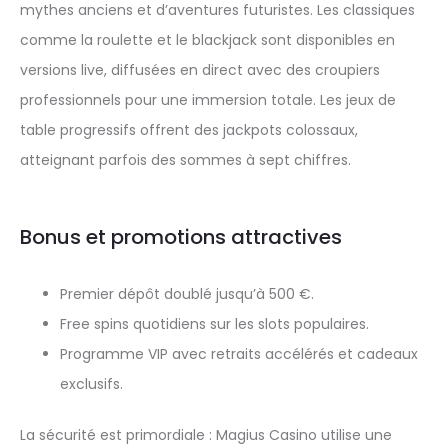
mythes anciens et d’aventures futuristes. Les classiques
comme la roulette et le blackjack sont disponibles en
versions live, diffusées en direct avec des croupiers
professionnels pour une immersion totale. Les jeux de
table progressifs offrent des jackpots colossaux,
atteignant parfois des sommes à sept chiffres.
Bonus et promotions attractives
Premier dépôt doublé jusqu’à 500 €.
Free spins quotidiens sur les slots populaires.
Programme VIP avec retraits accélérés et cadeaux
exclusifs.
La sécurité est primordiale : Magius Casino utilise une