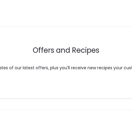
Offers and Recipes
es of our latest offers, plus you'll receive new recipes your cus