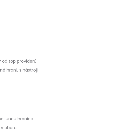
y od top providerů
é hraní, s nástroji
é posunou hranice
 v oboru.