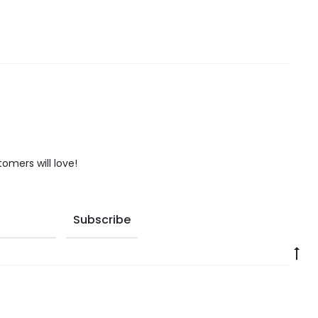
tomers will love!
Go
to
to