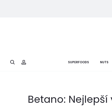
Search
Account
SUPERFOODS
NUTS
Betano: Nejlepší