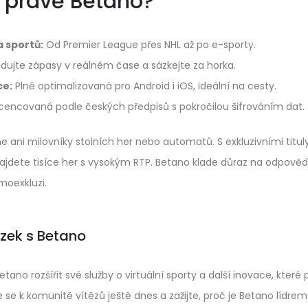
t právě Betano?
 sportů:
Od Premier League přes NHL až po e-sporty.
dujte zápasy v reálném čase a sázkejte za horka.
ce:
Plně optimalizovaná pro Android i iOS, ideální na cesty.
cencovaná podle českých předpisů s pokročilou šifrováním dat.
 ani milovníky stolních her nebo automatů. S exkluzivními titul
ajdete tisíce her s vysokým RTP. Betano klade důraz na odpovědn
moexkluzi.
zek s Betano
tano rozšířit své služby o virtuální sporty a další inovace, kter
e se k komunitě vítězů ještě dnes a zažijte, proč je Betano lídrem