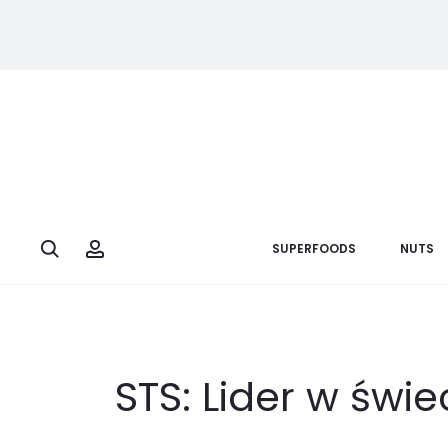
Search
Account
SUPERFOODS
NUTS
STS: Lider w św