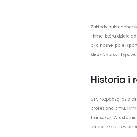
Zakłady bukmacherski
Firma, która działa o
piłki nożnej po e-spor
śledzić kursy i typo
Historia i
STS rozpoczął działal
profesjonalizmu. Firm
transakcji. W ostatn
jak cash-out czy stre