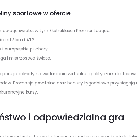
iny sportowe w ofercie
i z całego świata, w tym Ekstraklasa i Premier League.
Grand Slam i ATP.
 i europejskie puchary.
iga i mistrzostwa świata.
oponuje zakłady na wydarzenia wirtualne i polityczne, dostosow
endów. Promocje powitalne oraz bonusy tygodniowe przyciągają
nkurencyjne kursy.
ństwo i odpowiedzialna gra
 odpowiedzialny hazard, oferując narzędzia do samokontroli, takie