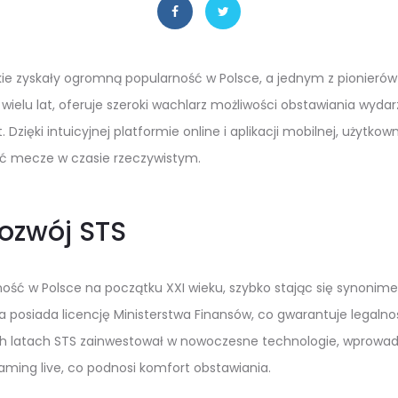
e zyskały ogromną popularność w Polsce, a jednym z pionierów
d wielu lat, oferuje szeroki wachlarz możliwości obstawiania wyd
t. Dzięki intuicyjnej platformie online i aplikacji mobilnej, użytk
wać mecze w czasie rzeczywistym.
 rozwój STS
ność w Polsce na początku XXI wieku, szybko stając się synonim
a posiada licencję Ministerstwa Finansów, co gwarantuje legaln
ich latach STS zainwestował w nowoczesne technologie, wprowad
aming live, co podnosi komfort obstawiania.