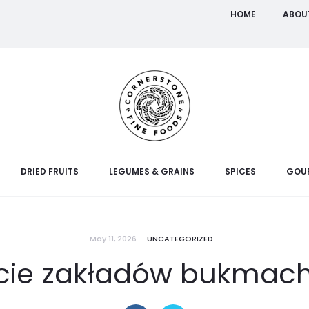
HOME
ABOU
DRIED FRUITS
LEGUMES & GRAINS
SPICES
GOU
May 11, 2026
UNCATEGORIZED
iecie zakładów bukmach