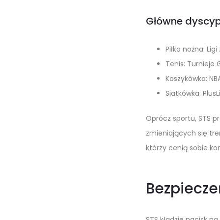
Główne dyscypl
Piłka nożna: Lig
Tenis: Turnieje 
Koszykówka: NBA
Siatkówka: PlusL
Oprócz sportu, STS pr
zmieniających się tr
którzy cenią sobie ko
Bezpiecze
STS kładzie nacisk na