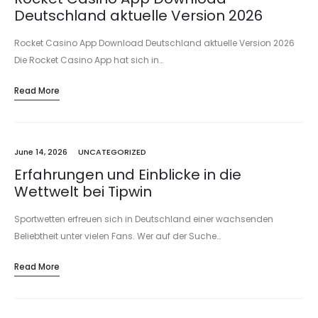
Deutschland aktuelle Version 2026
Rocket Casino App Download Deutschland aktuelle Version 2026
Die Rocket Casino App hat sich in…
Read More
June 14, 2026
UNCATEGORIZED
Erfahrungen und Einblicke in die
Wettwelt bei Tipwin
Sportwetten erfreuen sich in Deutschland einer wachsenden
Beliebtheit unter vielen Fans. Wer auf der Suche…
Read More