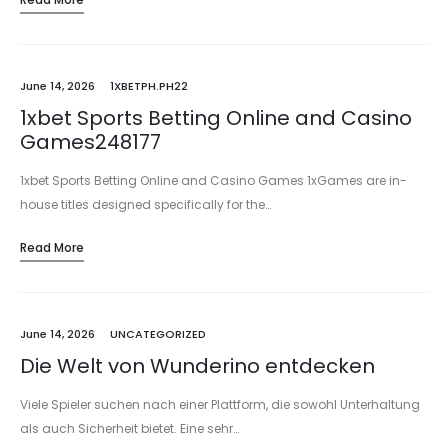
June 14, 2026
1XBETPH.PH22
1xbet Sports Betting Online and Casino
Games248177
1xbet Sports Betting Online and Casino Games 1xGames are in-
house titles designed specifically for the…
Read More
June 14, 2026
UNCATEGORIZED
Die Welt von Wunderino entdecken
Viele Spieler suchen nach einer Plattform, die sowohl Unterhaltung
als auch Sicherheit bietet. Eine sehr…