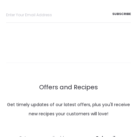
Offers and Recipes
Get timely updates of our latest offers, plus you'll receive
new recipes your customers will love!