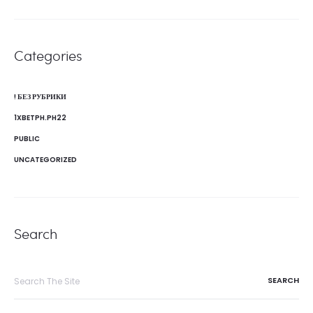
Categories
! БЕЗ РУБРИКИ
1XBETPH.PH22
PUBLIC
UNCATEGORIZED
Search
Search
for: