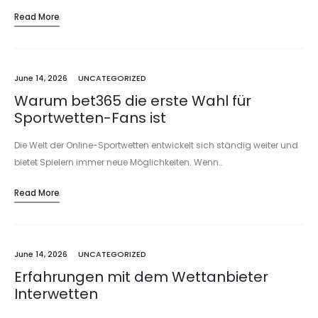
Read More
June 14, 2026
UNCATEGORIZED
Warum bet365 die erste Wahl für
Sportwetten-Fans ist
Die Welt der Online-Sportwetten entwickelt sich ständig weiter und
bietet Spielern immer neue Möglichkeiten. Wenn…
Read More
June 14, 2026
UNCATEGORIZED
Erfahrungen mit dem Wettanbieter
Interwetten