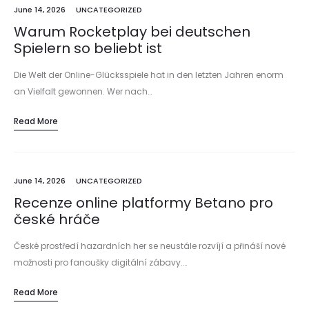
June 14, 2026
UNCATEGORIZED
Warum Rocketplay bei deutschen
Spielern so beliebt ist
Die Welt der Online-Glücksspiele hat in den letzten Jahren enorm
an Vielfalt gewonnen. Wer nach…
Read More
June 14, 2026
UNCATEGORIZED
Recenze online platformy Betano pro
české hráče
České prostředí hazardních her se neustále rozvíjí a přináší nové
možnosti pro fanoušky digitální zábavy.…
Read More