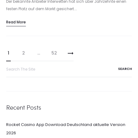
Der bekannte Anbieter Interwetten hat sich über Jahrzehnte einen
festen Platz auf dem Markt gesichert.…
Read More
Posts
1
2
…
52
pagination
Search
for:
Recent Posts
Rocket Casino App Download Deutschland aktuelle Version
2026