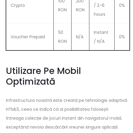
100
200
Crypto
/ 2-6
0%
RON
RON
hours
50
Instant
Voucher Prepaid
N/A
0%
RON
/ N/A
Utilizare Pe Mobil
Optimizată
Infrastructura noastră este creată pe tehnologie adaptivă
HTML5, ceea ce indică că ai posibilitatea folosești
întreaga colecție de jocuri instant din navigatorul mobil,
exceptând nevoia descărcării vreunei singure aplicații.