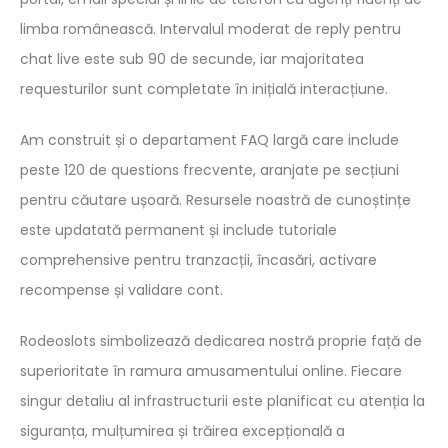
limba românească. Intervalul moderat de reply pentru
chat live este sub 90 de secunde, iar majoritatea
requesturilor sunt completate în inițială interacțiune.
Am construit și o departament FAQ largă care include
peste 120 de questions frecvente, aranjate pe secțiuni
pentru căutare ușoară. Resursele noastră de cunoștințe
este updatată permanent și include tutoriale
comprehensive pentru tranzacții, încasări, activare
recompense și validare cont.
Rodeoslots simbolizează dedicarea nostră proprie față de
superioritate în ramura amusamentului online. Fiecare
singur detaliu al infrastructurii este planificat cu atenția la
siguranța, mulțumirea și trăirea excepțională a