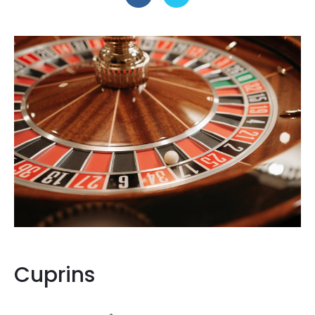
Cuprins