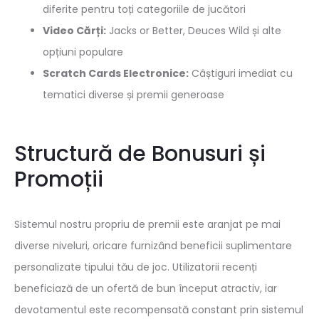
diferite pentru toți categoriile de jucători
Video Cărți:
Jacks or Better, Deuces Wild și alte
opțiuni populare
Scratch Cards Electronice:
Câștiguri imediat cu
tematici diverse și premii generoase
Structură de Bonusuri și
Promoții
Sistemul nostru propriu de premii este aranjat pe mai
diverse niveluri, oricare furnizând beneficii suplimentare
personalizate tipului tău de joc. Utilizatorii recenți
beneficiază de un ofertă de bun început atractiv, iar
devotamentul este recompensată constant prin sistemul