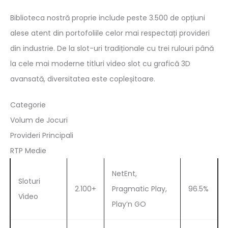
Biblioteca nostră proprie include peste 3.500 de opțiuni
alese atent din portofoliile celor mai respectați provideri
din industrie. De la slot-uri tradiționale cu trei rulouri până
la cele mai moderne titluri video slot cu grafică 3D
avansată, diversitatea este copleșitoare.
Categorie
Volum de Jocuri
Provideri Principali
RTP Medie
NetEnt,
Sloturi
2.100+
Pragmatic Play,
96.5%
Video
Play’n GO