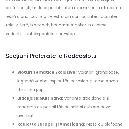
profesioniști, unde ai posibilitatea experimenta atmosfera
reală a unui cazinou terestru din comoditatea locuinței
tale. Ruletă, blackjack, baccarat și poker în diverse
variante sunt disponibile non-stop.
Secțiuni Preferate la Rodeoslots
Sloturi Tematice Exclusive:
Călătorii grandioase,
legendă veche, exploatări cosmice și teme bazate
din sfera pop
Blackjack Multihand:
Variante tradiționale și
moderne cu posibilități de split și dublare down
avansat
Roulette Europei și Americană:
Mese cu plafoane