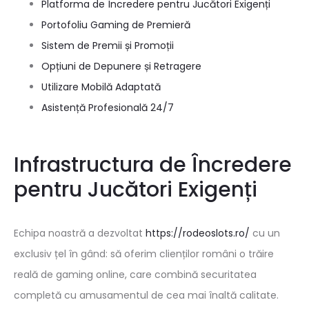
Platforma de Încredere pentru Jucători Exigenți
Portofoliu Gaming de Premieră
Sistem de Premii și Promoții
Opțiuni de Depunere și Retragere
Utilizare Mobilă Adaptată
Asistență Profesională 24/7
Infrastructura de Încredere
pentru Jucători Exigenți
Echipa noastră a dezvoltat
https://rodeoslots.ro/
cu un
exclusiv țel în gând: să oferim clienților români o trăire
reală de gaming online, care combină securitatea
completă cu amusamentul de cea mai înaltă calitate.