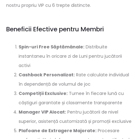
nostru propriu VIP cu 6 trepte distincte.
Beneficii Efective pentru Membri
Spin-uri Free Săptămânale:
Distribuite
instantaneu în oricare zi de Luni pentru jucătorii
activi
Cashback Personalizat:
Rate calculate individual
în dependență de volumul de joc
Competiții Exclusive:
Turnee în fiecare lună cu
câștiguri garantate și clasamente transparente
Manager VIP Alocat:
Pentru jucătorii de nivel
superior, asistență customizată și promoții exclusive
Plafoane de Extragere Majorate:
Procesare