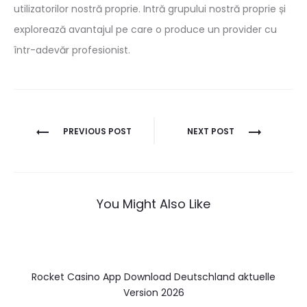
utilizatorilor nostră proprie. Intră grupului nostră proprie și
explorează avantajul pe care o produce un provider cu
într-adevăr profesionist.
Post
PREVIOUS POST
NEXT POST
navigation
You Might Also Like
Rocket Casino App Download Deutschland aktuelle
Version 2026