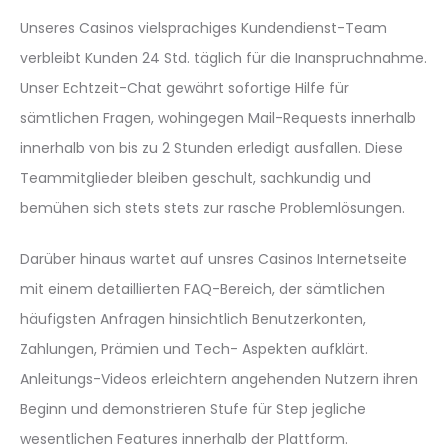
Unseres Casinos vielsprachiges Kundendienst-Team
verbleibt Kunden 24 Std. täglich für die Inanspruchnahme.
Unser Echtzeit-Chat gewährt sofortige Hilfe für
sämtlichen Fragen, wohingegen Mail-Requests innerhalb
innerhalb von bis zu 2 Stunden erledigt ausfallen. Diese
Teammitglieder bleiben geschult, sachkundig und
bemühen sich stets stets zur rasche Problemlösungen.
Darüber hinaus wartet auf unsres Casinos Internetseite
mit einem detaillierten FAQ-Bereich, der sämtlichen
häufigsten Anfragen hinsichtlich Benutzerkonten,
Zahlungen, Prämien und Tech- Aspekten aufklärt.
Anleitungs-Videos erleichtern angehenden Nutzern ihren
Beginn und demonstrieren Stufe für Step jegliche
wesentlichen Features innerhalb der Plattform.