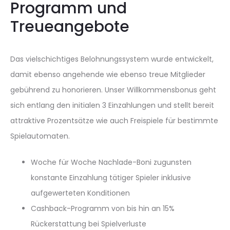
Programm und
Treueangebote
Das vielschichtiges Belohnungssystem wurde entwickelt,
damit ebenso angehende wie ebenso treue Mitglieder
gebührend zu honorieren. Unser Willkommensbonus geht
sich entlang den initialen 3 Einzahlungen und stellt bereit
attraktive Prozentsätze wie auch Freispiele für bestimmte
Spielautomaten.
Woche für Woche Nachlade-Boni zugunsten
konstante Einzahlung tätiger Spieler inklusive
aufgewerteten Konditionen
Cashback-Programm von bis hin an 15%
Rückerstattung bei Spielverluste