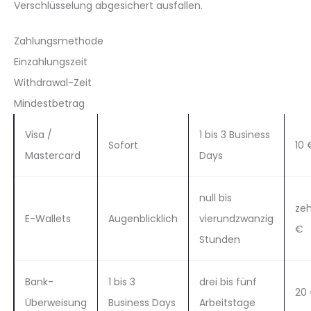
Verschlüsselung abgesichert ausfallen.
Zahlungsmethode
Einzahlungszeit
Withdrawal-Zeit
Mindestbetrag
Visa /
1 bis 3 Business
Sofort
10 
Mastercard
Days
null bis
ze
E-Wallets
Augenblicklich
vierundzwanzig
€
Stunden
Bank-
1 bis 3
drei bis fünf
20
Überweisung
Business Days
Arbeitstage