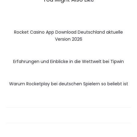
Rocket Casino App Download Deutschland aktuelle
Version 2026
Erfahrungen und Einblicke in die Wettwelt bei Tipwin
Warum Rocketplay bei deutschen Spielern so beliebt ist