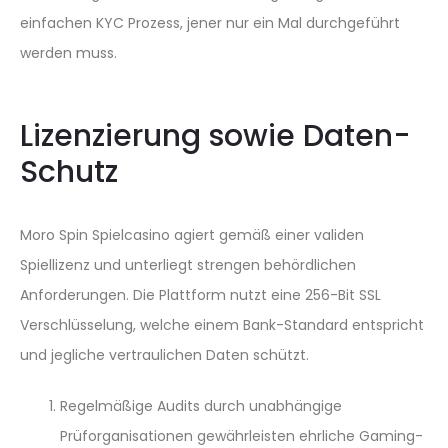
einfachen KYC Prozess, jener nur ein Mal durchgeführt
werden muss.
Lizenzierung sowie Daten-
Schutz
Moro Spin Spielcasino agiert gemäß einer validen
Spiellizenz und unterliegt strengen behördlichen
Anforderungen. Die Plattform nutzt eine 256-Bit SSL
Verschlüsselung, welche einem Bank-Standard entspricht
und jegliche vertraulichen Daten schützt.
Regelmäßige Audits durch unabhängige
Prüforganisationen gewährleisten ehrliche Gaming-