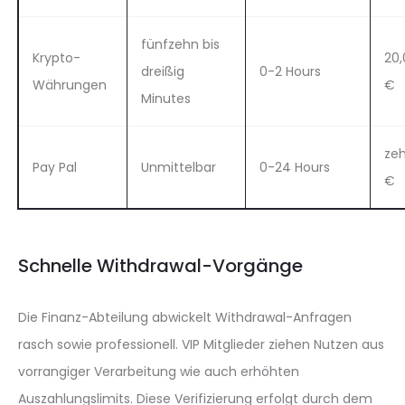
fünfzehn bis
Krypto-
20,
dreißig
0-2 Hours
Währungen
€
Minutes
ze
Pay Pal
Unmittelbar
0-24 Hours
€
Schnelle Withdrawal-Vorgänge
Die Finanz-Abteilung abwickelt Withdrawal-Anfragen
rasch sowie professionell. VIP Mitglieder ziehen Nutzen aus
vorrangiger Verarbeitung wie auch erhöhten
Auszahlungslimits. Diese Verifizierung erfolgt durch dem