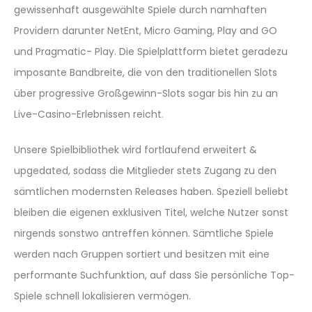
gewissenhaft ausgewählte Spiele durch namhaften
Providern darunter NetEnt, Micro Gaming, Play and GO
und Pragmatic- Play. Die Spielplattform bietet geradezu
imposante Bandbreite, die von den traditionellen Slots
über progressive Großgewinn-Slots sogar bis hin zu an
Live-Casino-Erlebnissen reicht.
Unsere Spielbibliothek wird fortlaufend erweitert &
upgedated, sodass die Mitglieder stets Zugang zu den
sämtlichen modernsten Releases haben. Speziell beliebt
bleiben die eigenen exklusiven Titel, welche Nutzer sonst
nirgends sonstwo antreffen können. Sämtliche Spiele
werden nach Gruppen sortiert und besitzen mit eine
performante Suchfunktion, auf dass Sie persönliche Top-
Spiele schnell lokalisieren vermögen.