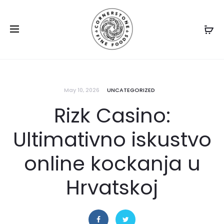
May 10, 2026
UNCATEGORIZED
Rizk Casino:
Ultimativno iskustvo
online kockanja u
Hrvatskoj