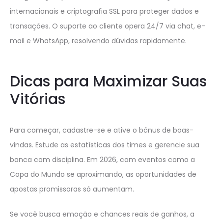
internacionais e criptografia SSL para proteger dados e
transações. O suporte ao cliente opera 24/7 via chat, e-
mail e WhatsApp, resolvendo dúvidas rapidamente.
Dicas para Maximizar Suas
Vitórias
Para começar, cadastre-se e ative o bônus de boas-
vindas. Estude as estatísticas dos times e gerencie sua
banca com disciplina. Em 2026, com eventos como a
Copa do Mundo se aproximando, as oportunidades de
apostas promissoras só aumentam.
Se você busca emoção e chances reais de ganhos, a