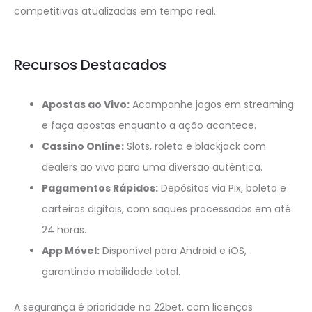
competitivas atualizadas em tempo real.
Recursos Destacados
Apostas ao Vivo:
Acompanhe jogos em streaming
e faça apostas enquanto a ação acontece.
Cassino Online:
Slots, roleta e blackjack com
dealers ao vivo para uma diversão autêntica.
Pagamentos Rápidos:
Depósitos via Pix, boleto e
carteiras digitais, com saques processados em até
24 horas.
App Móvel:
Disponível para Android e iOS,
garantindo mobilidade total.
A segurança é prioridade na 22bet, com licenças