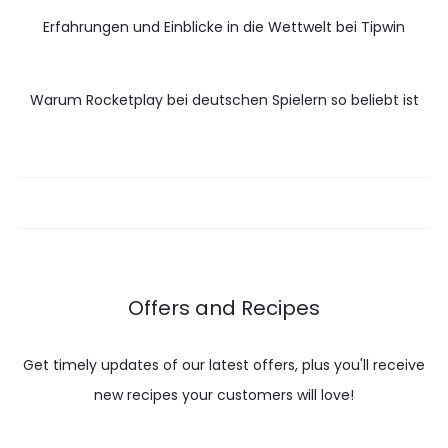
Erfahrungen und Einblicke in die Wettwelt bei Tipwin
Warum Rocketplay bei deutschen Spielern so beliebt ist
Offers and Recipes
Get timely updates of our latest offers, plus you'll receive
new recipes your customers will love!