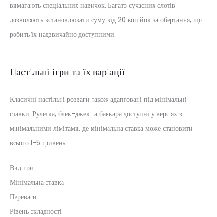
вимагають спеціальних навичок. Багато сучасних слотів
дозволяють встановлювати суму від 20 копійок за обертання, що
робить їх надзвичайно доступними.
Настільні ігри та їх варіації
Класичні настільні розваги також адаптовані під мінімальні
ставки. Рулетка, блек-джек та баккара доступні у версіях з
мінімальними лімітами, де мінімальна ставка може становити
всього 1-5 гривень.
Вид гри
Мінімальна ставка
Переваги
Рівень складності