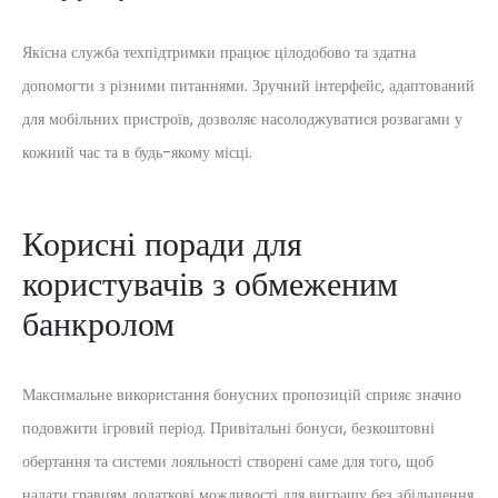
Якісна служба техпідтримки працює цілодобово та здатна
допомогти з різними питаннями. Зручний інтерфейс, адаптований
для мобільних пристроїв, дозволяє насолоджуватися розвагами у
кожний час та в будь-якому місці.
Корисні поради для
користувачів з обмеженим
банкролом
Максимальне використання бонусних пропозицій сприяє значно
подовжити ігровий період. Привітальні бонуси, безкоштовні
обертання та системи лояльності створені саме для того, щоб
надати гравцям додаткові можливості для виграшу без збільшення