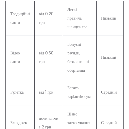
Легкі
Традиційні
від 0.20
правила,
Низький
слоти
грн
швидка гра
Бонусні
Відео-
від 0.50
раунди,
Низький
слоти
грн
безкоштовні
обертання
Багато
Рулетка
від 1 грн
Середній
варіантів сум
Шанс
починаючи
Блекджек
застосування
Середній
з 2 грн