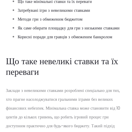
Що таке мінімальні ставки та їх переваги
Затребувані ігри з невеликими ставками
Методи гри з обмеженим бюджетом
Як саме обирати площадку для гри з низькими ставками
Корисні поради для гравців з обмеженим банкролом
Що таке невеликі ставки та їх
переваги
Заклади з невеликими ставками розроблені спеціально для тих,
хто прагне насолоджуватися гральними іграми без великих
фінансових небезпек. Мінімальна ставка може становити від 10
центів до кількох гривень, що робить ігровий процес гри
доступним практично для будь-якого бюджету. Такий підхід