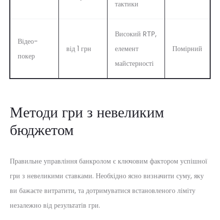
тактики
Високий RTP,
Відео-
від 1 грн
елемент
Помірний
покер
майстерності
Методи гри з невеликим
бюджетом
Правильне управління банкролом є ключовим фактором успішної
гри з невеликими ставками. Необхідно ясно визначити суму, яку
ви бажаєте витратити, та дотримуватися встановленого ліміту
незалежно від результатів гри.