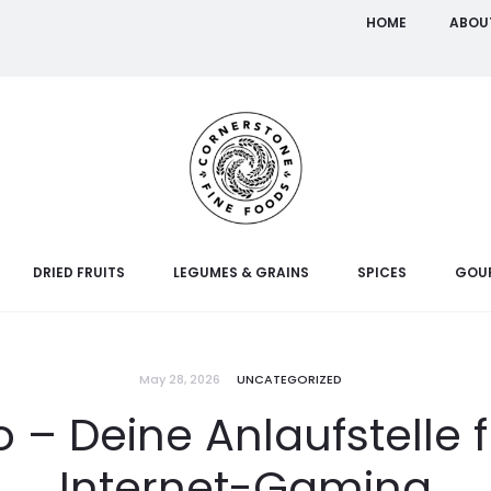
HOME
ABOU
DRIED FRUITS
LEGUMES & GRAINS
SPICES
GOU
May 28, 2026
UNCATEGORIZED
 – Deine Anlaufstelle 
Internet-Gaming