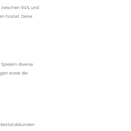
ch zwischen 94% und
en hostet. Diese
Spielern diverse
ngen sowie die
n Bestandskunden