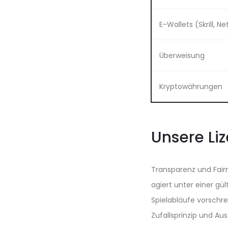
E-Wallets (Skrill, Ne
Überweisung
Kryptowährungen
Unsere Li
Transparenz und Fair
agiert unter einer gü
Spielabläufe vorschre
Zufallsprinzip und Au