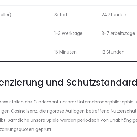
teller)
Sofort
24 Stunden
1-3 Werktage
3-7 Arbeitstage
15 Minuten
12 Stunden
zenzierung und Schutzstandar
ness stellen das Fundament unserer Unternehmensphilosophie. 
ltigen Casinolizenz, die rigorose Auflagen betreffend Nutzerschu
ibt. Sämtliche unsere Spiele werden periodisch von unabhängige
szahlungsquoten geprüft.