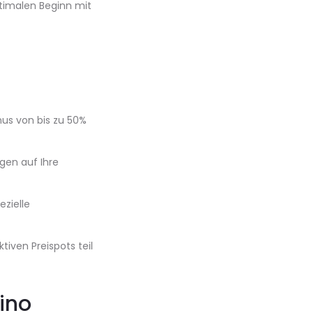
timalen Beginn mit
nus von bis zu 50%
gen auf Ihre
ezielle
iven Preispots teil
ino