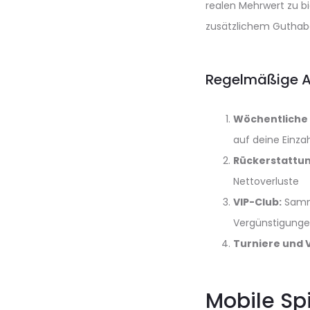
realen Mehrwert zu 
zusätzlichem Guthabe
Regelmäßige A
Wöchentliche 
auf deine Einza
Rückerstattu
Nettoverluste
VIP-Club:
Samme
Vergünstigung
Turniere und 
Mobile Sp