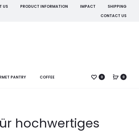
T US
PRODUCT INFORMATION
IMPACT
SHIPPING
CONTACT US
RMET PANTRY
COFFEE
0
0
für hochwertiges