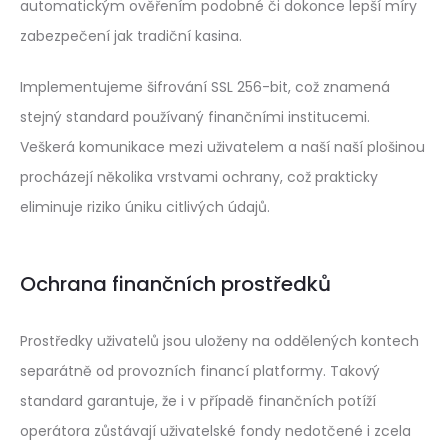
automatickým ověřením podobné či dokonce lepší míry
zabezpečení jak tradiční kasina.
Implementujeme šifrování SSL 256-bit, což znamená
stejný standard používaný finančními institucemi.
Veškerá komunikace mezi uživatelem a naší naší plošinou
procházejí několika vrstvami ochrany, což prakticky
eliminuje riziko úniku citlivých údajů.
Ochrana finančních prostředků
Prostředky uživatelů jsou uloženy na oddělených kontech
separátně od provozních financí platformy. Takový
standard garantuje, že i v případě finančních potíží
operátora zůstávají uživatelské fondy nedotčené i zcela