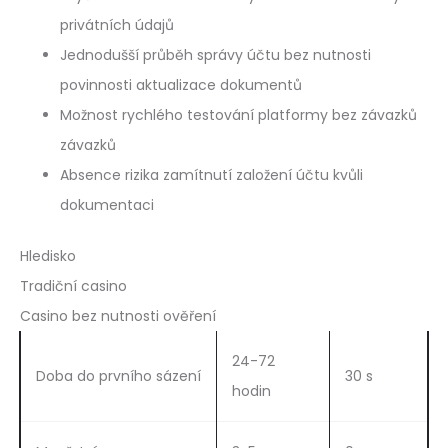
privátních údajů
Jednodušší průběh správy účtu bez nutnosti
povinnosti aktualizace dokumentů
Možnost rychlého testování platformy bez závazků
závazků
Absence rizika zamítnutí založení účtu kvůli
dokumentaci
Hledisko
Tradiční casino
Casino bez nutnosti ověření
24-72
Doba do prvního sázení
30 s
hodin