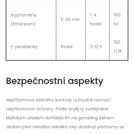
Kryptoměny
1-4
100
5-20 min
(Ethereum)
hodin
Kč
150
E-peněženky
Ihned
2-12 h
CZK
Bezpečnostní aspekty
Nepřítomnost běžného kontroly rozhodně neznačí
nepřítomnost ochrany. Podle analýzy zveřejněné
Maltským úřadem dohlížejícím na gambling během
období před několika několika roky dosahují platformy se