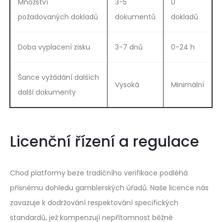
Množství
3-5
0
požadovaných dokladů
dokumentů
dokladů
Doba vyplacení zisku
3-7 dnů
0-24 h
Šance vyžádání dalších
Vysoká
Minimální
další dokumenty
Licenční řízení a regulace
Chod platformy beze tradičního verifikace podléhá
přísnému dohledu gamblerských úřadů. Naše licence nás
zavazuje k dodržování respektování specifických
standardů, jež kompenzují nepřítomnost běžné