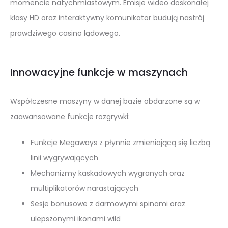
momencie natychmiastowym. Emisje wideo doskonałej
klasy HD oraz interaktywny komunikator budują nastrój
prawdziwego casino lądowego.
Innowacyjne funkcje w maszynach
Współczesne maszyny w danej bazie obdarzone są w
zaawansowane funkcje rozgrywki:
Funkcje Megaways z płynnie zmieniającą się liczbą
linii wygrywających
Mechanizmy kaskadowych wygranych oraz
multiplikatorów narastających
Sesje bonusowe z darmowymi spinami oraz
ulepszonymi ikonami wild