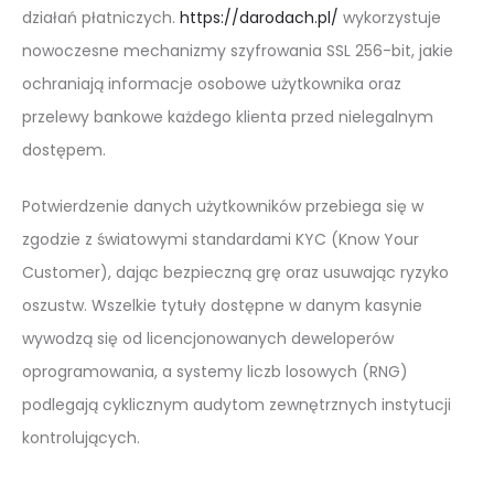
działań płatniczych.
https://darodach.pl/
wykorzystuje
nowoczesne mechanizmy szyfrowania SSL 256-bit, jakie
ochraniają informacje osobowe użytkownika oraz
przelewy bankowe każdego klienta przed nielegalnym
dostępem.
Potwierdzenie danych użytkowników przebiega się w
zgodzie z światowymi standardami KYC (Know Your
Customer), dając bezpieczną grę oraz usuwając ryzyko
oszustw. Wszelkie tytuły dostępne w danym kasynie
wywodzą się od licencjonowanych deweloperów
oprogramowania, a systemy liczb losowych (RNG)
podlegają cyklicznym audytom zewnętrznych instytucji
kontrolujących.