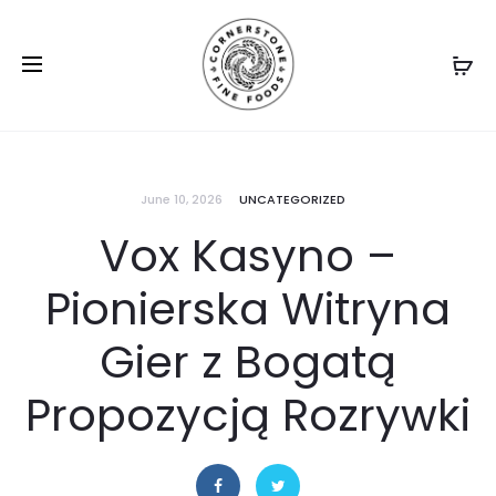
June 10, 2026
UNCATEGORIZED
Vox Kasyno –
Pionierska Witryna
Gier z Bogatą
Propozycją Rozrywki