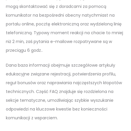
mogą skontaktować się z doradcami za pomocą
komunikator na bezpośredni obecny natychmiast na
portalu online, pocztę elektroniczną oraz wydzieloną linię
telefoniczną. Typowy moment reakcji na chacie to mniej
niż 2 min, zaś pytania e-mailowe rozpatrywane są w
przeciągu 6 godz..
Dana baza informacji obejmuje szczegółowe artykuły
edukacyjne związane rejestracji, potwierdzenia profilu,
reguł bonusów oraz naprawiania najczęstszych kłopotów
technicznych. Część FAQ znajduje się rozdzielona na
sekcje tematyczne, umożliwiając szybkie wyszukanie
odpowiedzi na kluczowe kwestie bez konieczności
komunikacji z wsparciem.