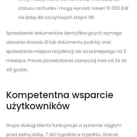
statusu rachunku i mogą wynosić nawet 10 000 EUR
na dobę dla szczytowych stopni VIP.
Sprawdzenie dokumentów identyfikacyjnych wymaga
okazania dowodu ID lub dokumentu podróży oraz
sprawdzenia miejsca rezydencji nie wcześniejszego niż 3
miesiące. Proces potwierdzenia zazwyczaj trwa od 24 do
48 godzin.
Kompetentna wsparcie
użytkowników
Grupa obsługi klienta funkcjonuje w systemie ciągłym
przez pełną dobę, 7 dni tygodnia w tygodniu. Gracze