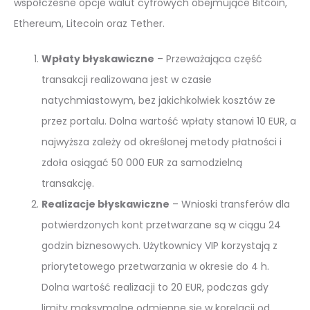
współczesne opcje walut cyfrowych obejmujące Bitcoin,
Ethereum, Litecoin oraz Tether.
Wpłaty błyskawiczne
– Przeważająca część
transakcji realizowana jest w czasie
natychmiastowym, bez jakichkolwiek kosztów ze
przez portalu. Dolna wartość wpłaty stanowi 10 EUR, a
najwyższa zależy od określonej metody płatności i
zdoła osiągać 50 000 EUR za samodzielną
transakcję.
Realizacje błyskawiczne
– Wnioski transferów dla
potwierdzonych kont przetwarzane są w ciągu 24
godzin biznesowych. Użytkownicy VIP korzystają z
priorytetowego przetwarzania w okresie do 4 h.
Dolna wartość realizacji to 20 EUR, podczas gdy
limity maksymalne odmienne się w korelacji od