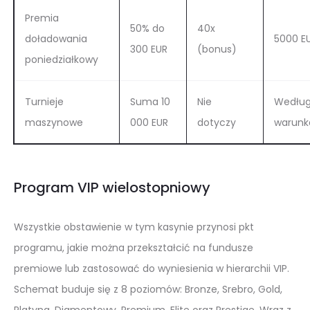
Premia
50% do
40x
doładowania
5000 E
300 EUR
(bonus)
poniedziałkowy
Turnieje
Suma 10
Nie
Według
maszynowe
000 EUR
dotyczy
warunk
Program VIP wielostopniowy
Wszystkie obstawienie w tym kasynie przynosi pkt
programu, jakie można przekształcić na fundusze
premiowe lub zastosować do wyniesienia w hierarchii VIP.
Schemat buduje się z 8 poziomów: Bronze, Srebro, Gold,