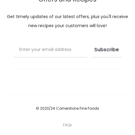
Get timely updates of our latest offers, plus you'll receive
new recipes your customers will love!
© 2023/24 Cornerstone Fine Foods
FAQs