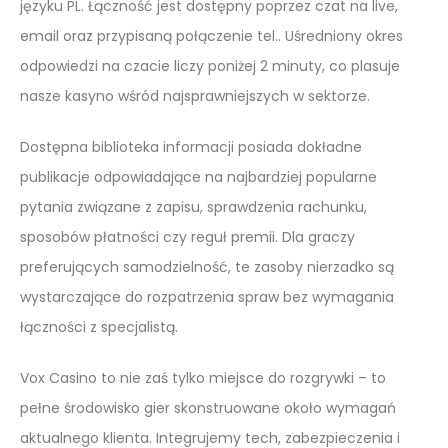
języku PL. Łączność jest dostępny poprzez czat na live,
email oraz przypisaną połączenie tel.. Uśredniony okres
odpowiedzi na czacie liczy poniżej 2 minuty, co plasuje
nasze kasyno wśród najsprawniejszych w sektorze.
Dostępna biblioteka informacji posiada dokładne
publikacje odpowiadające na najbardziej popularne
pytania związane z zapisu, sprawdzenia rachunku,
sposobów płatności czy reguł premii. Dla graczy
preferujących samodzielność, te zasoby nierzadko są
wystarczające do rozpatrzenia spraw bez wymagania
łączności z specjalistą.
Vox Casino to nie zaś tylko miejsce do rozgrywki – to
pełne środowisko gier skonstruowane około wymagań
aktualnego klienta. Integrujemy tech, zabezpieczenia i