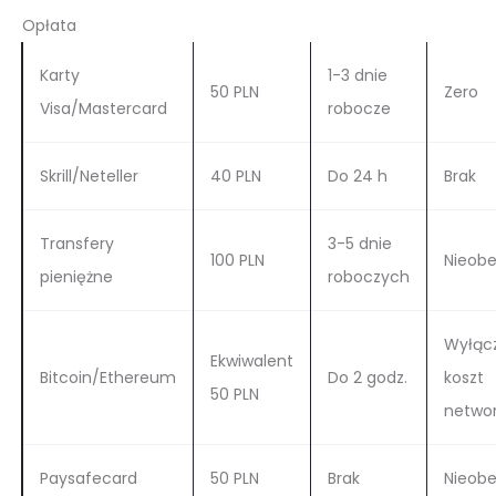
Opłata
Karty
1-3 dnie
50 PLN
Zero
Visa/Mastercard
robocze
Skrill/Neteller
40 PLN
Do 24 h
Brak
Transfery
3-5 dnie
100 PLN
Nieob
pieniężne
roboczych
Wyłąc
Ekwiwalent
Bitcoin/Ethereum
Do 2 godz.
koszt
50 PLN
netwo
Paysafecard
50 PLN
Brak
Nieob