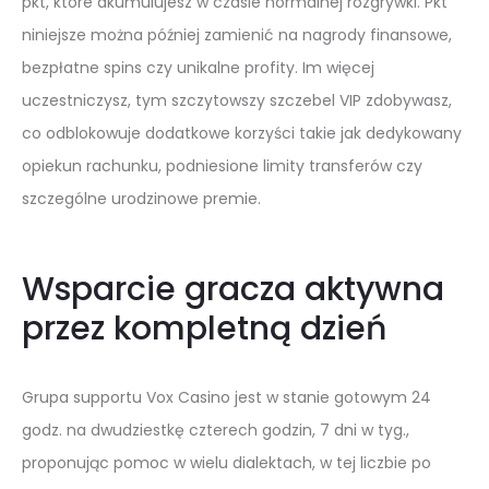
pkt, które akumulujesz w czasie normalnej rozgrywki. Pkt
niniejsze można później zamienić na nagrody finansowe,
bezpłatne spins czy unikalne profity. Im więcej
uczestniczysz, tym szczytowszy szczebel VIP zdobywasz,
co odblokowuje dodatkowe korzyści takie jak dedykowany
opiekun rachunku, podniesione limity transferów czy
szczególne urodzinowe premie.
Wsparcie gracza aktywna
przez kompletną dzień
Grupa supportu Vox Casino jest w stanie gotowym 24
godz. na dwudziestkę czterech godzin, 7 dni w tyg.,
proponując pomoc w wielu dialektach, w tej liczbie po