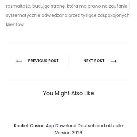
rozmaitość, budując stronę, która ma prawo na zaufanie i
systematycznie odwiedzana przez tysiące zaspokojonych
klientów.
Post
PREVIOUS POST
NEXT POST
navigation
You Might Also Like
Rocket Casino App Download Deutschland aktuelle
Version 2026