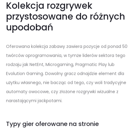
Kolekcja rozgrywek
przystosowane do różnych
upodobań
Oferowana kolekcja zabawy zawiera pozycje od ponad 50
twórców oprogramowania, w tymże liderów sektora tego
rodzaju jak NetEnt, Microgaming, Pragmatic Play lub
Evolution Gaming. Dowolny gracz odnajdzie element dla
użytku własnego, nie bacząc od tego, czy woli tradycyjne
automaty owocowe, czy złożone rozgrywki wizualne z
narastającymi jackpotami.
Typy gier oferowane na stronie