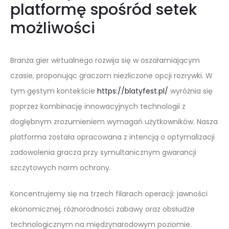
platformę spośród setek
możliwości
Branża gier wirtualnego rozwija się w oszałamiającym
czasie, proponując graczom niezliczone opcji rozrywki. W
tym gęstym kontekście
https://blatyfest.pl/
wyróżnia się
poprzez kombinację innowacyjnych technologii z
dogłębnym zrozumieniem wymagań użytkowników. Nasza
platforma została opracowana z intencją o optymalizacji
zadowolenia gracza przy symultanicznym gwarancji
szczytowych norm ochrony.
Koncentrujemy się na trzech filarach operacji: jawności
ekonomicznej, różnorodności zabawy oraz obsłudze
technologicznym na międzynarodowym poziomie.