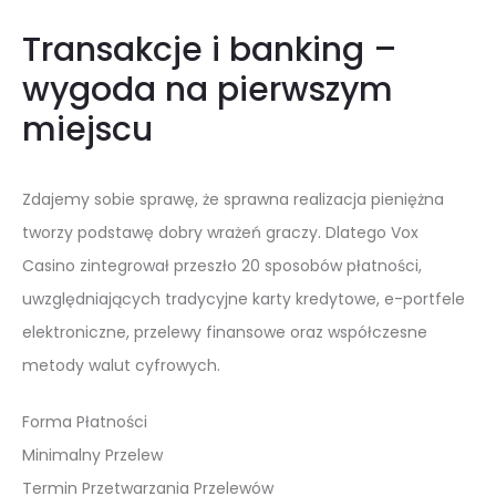
Transakcje i banking –
wygoda na pierwszym
miejscu
Zdajemy sobie sprawę, że sprawna realizacja pieniężna
tworzy podstawę dobry wrażeń graczy. Dlatego Vox
Casino zintegrował przeszło 20 sposobów płatności,
uwzględniających tradycyjne karty kredytowe, e-portfele
elektroniczne, przelewy finansowe oraz współczesne
metody walut cyfrowych.
Forma Płatności
Minimalny Przelew
Termin Przetwarzania Przelewów