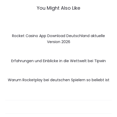
You Might Also Like
Rocket Casino App Download Deutschland aktuelle
Version 2026
Erfahrungen und Einblicke in die Wettwelt bei Tipwin
Warum Rocketplay bei deutschen Spielern so beliebt ist