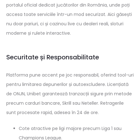
portalul oficial dedicat jucătorilor din România, unde poți
accesa toate serviciile într-un mod securizat. Aici găsești
nu doar pariuri, ci și cazinou live cu dealeri reali, sloturi
moderne și rulete interactive.
Securitate și Responsabilitate
Platforma pune accent pe joc responsabil, oferind tool-uri
pentru limitarea depunerilor și autoexcludere. Licențiată
de ONJN, Unibet garantează tranzacții sigure prin metode
precum carduri bancare, Skrill sau Neteller. Retragerile
sunt procesate rapid, adesea în 24 de ore.
Cote atractive pe ligi majore precum Liga 1 sau
Champions League.