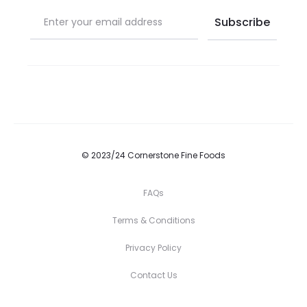
© 2023/24 Cornerstone Fine Foods
FAQs
Terms & Conditions
Privacy Policy
Contact Us