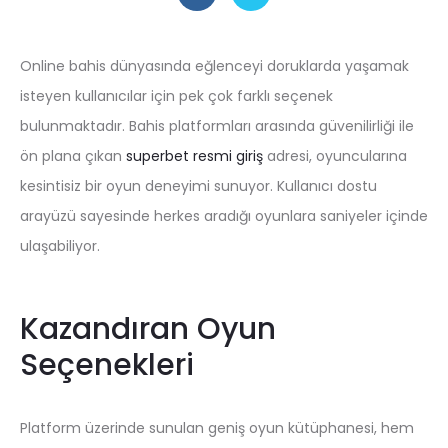
Online bahis dünyasında eğlenceyi doruklarda yaşamak
isteyen kullanıcılar için pek çok farklı seçenek
bulunmaktadır. Bahis platformları arasında güvenilirliği ile
ön plana çıkan
superbet resmi giriş
adresi, oyuncularına
kesintisiz bir oyun deneyimi sunuyor. Kullanıcı dostu
arayüzü sayesinde herkes aradığı oyunlara saniyeler içinde
ulaşabiliyor.
Kazandıran Oyun
Seçenekleri
Platform üzerinde sunulan geniş oyun kütüphanesi, hem