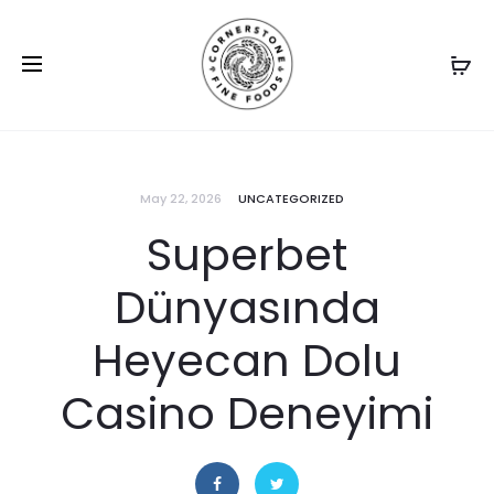
May 22, 2026
UNCATEGORIZED
Superbet
Dünyasında
Heyecan Dolu
Casino Deneyimi