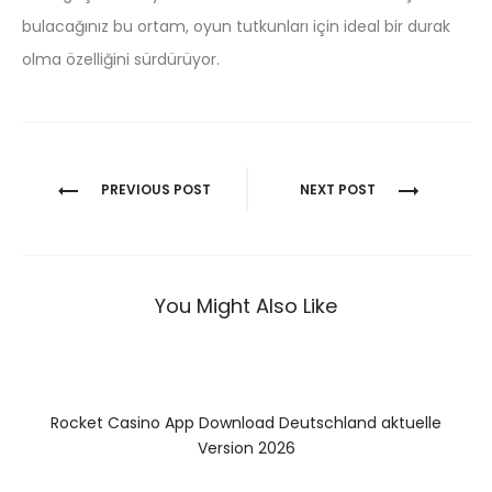
bulacağınız bu ortam, oyun tutkunları için ideal bir durak
olma özelliğini sürdürüyor.
Post
PREVIOUS POST
NEXT POST
navigation
You Might Also Like
Rocket Casino App Download Deutschland aktuelle
Version 2026