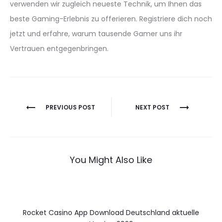
verwenden wir zugleich neueste Technik, um Ihnen das
beste Gaming-Erlebnis zu offerieren. Registriere dich noch
jetzt und erfahre, warum tausende Gamer uns ihr
Vertrauen entgegenbringen.
Post
PREVIOUS POST
NEXT POST
navigation
You Might Also Like
Rocket Casino App Download Deutschland aktuelle