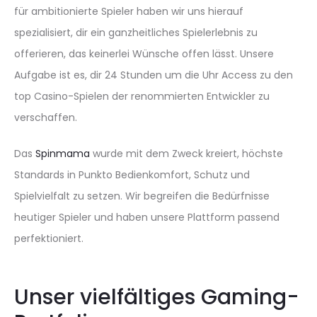
für ambitionierte Spieler haben wir uns hierauf
spezialisiert, dir ein ganzheitliches Spielerlebnis zu
offerieren, das keinerlei Wünsche offen lässt. Unsere
Aufgabe ist es, dir 24 Stunden um die Uhr Access zu den
top Casino-Spielen der renommierten Entwickler zu
verschaffen.
Das
Spinmama
wurde mit dem Zweck kreiert, höchste
Standards in Punkto Bedienkomfort, Schutz und
Spielvielfalt zu setzen. Wir begreifen die Bedürfnisse
heutiger Spieler und haben unsere Plattform passend
perfektioniert.
Unser vielfältiges Gaming-