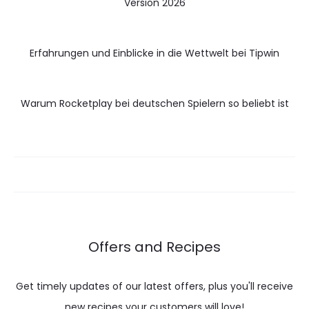
Version 2026
Erfahrungen und Einblicke in die Wettwelt bei Tipwin
Warum Rocketplay bei deutschen Spielern so beliebt ist
Offers and Recipes
Get timely updates of our latest offers, plus you'll receive
new recipes your customers will love!