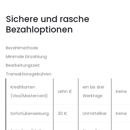
Sichere und rasche
Bezahloptionen
Bezahlmethode
Minimale Einzahlung
Bearbeitungszeit
Transaktionsgebühren
Kreditkarten
ein bis drei
zehn €
Keine
(Visa/Mastercard)
Werktage
Sofortüberweisung
20 €
Unmittelbar
Keine