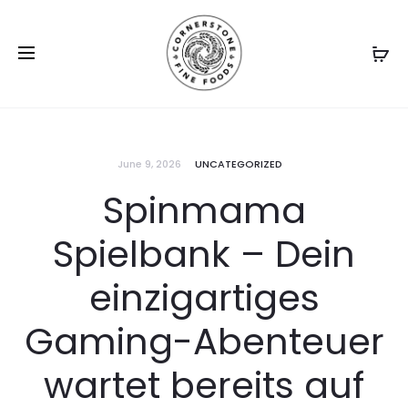
June 9, 2026
UNCATEGORIZED
Spinmama
Spielbank – Dein
einzigartiges
Gaming-Abenteuer
wartet bereits auf