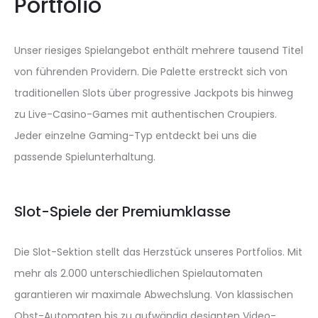
Portfolio
Unser riesiges Spielangebot enthält mehrere tausend Titel
von führenden Providern. Die Palette erstreckt sich von
traditionellen Slots über progressive Jackpots bis hinweg
zu Live-Casino-Games mit authentischen Croupiers.
Jeder einzelne Gaming-Typ entdeckt bei uns die
passende Spielunterhaltung.
Slot-Spiele der Premiumklasse
Die Slot-Sektion stellt das Herzstück unseres Portfolios. Mit
mehr als 2.000 unterschiedlichen Spielautomaten
garantieren wir maximale Abwechslung. Von klassischen
Obst-Automaten bis zu aufwändig designten Video-