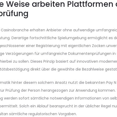
e Weise arbeiten Plattformen
sprüfung
n Casinobranche erhalten Anbieter ohne aufwendige umfangreic
ng. Derartige fortschrittliche Spielumgebung ermöglicht es 
eschlossener einer Registrierung mit eigentlichen Zocken unver
nge Verzögerungen für umfangreiche Dokumentenprüfungen in 
ierbei zu sollen. Dieses Prinzip basiert auf innovativen modern
titätsbestätigung direkt über die gewählte die Bezahlweise gestat
ematik hinter diesem solchem Ansatz nutzt die bekannten Pay N
zur Prüfung der Person herangezogen zur Anwendung kommen. W
ung werden sofort sämtliche notwendigen Informationen von selb
ermittelt. Solch ein Ablauf beansprucht in der üblicher Regel 
imultan sämtliche regulatorischen Vorgaben.