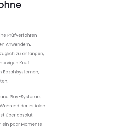
 ohne
he Prüfverfahren
den Anwendern,
züglich zu anfangen,
nervigen Kauf
en Bezahlsystemen,
ten.
 and Play-Systeme,
ährend der initialen
st über absolut
nur ein paar Momente