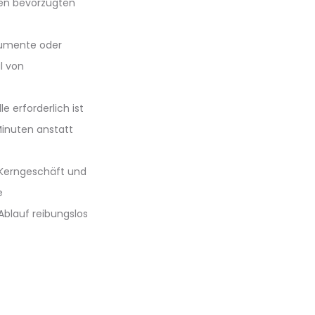
ren bevorzugten
kumente oder
l von
e erforderlich ist
inuten anstatt
 Kerngeschäft und
e
blauf reibungslos