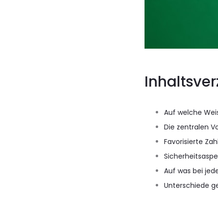
Inhaltsver
Auf welche Weis
Die zentralen V
Favorisierte Z
Sicherheitsasp
Auf was bei jed
Unterschiede ge