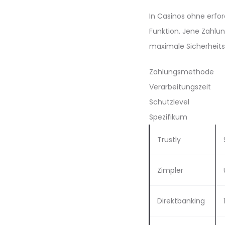
In Casinos ohne erfo
Funktion. Jene Zahlun
maximale Sicherheits
Zahlungsmethode
Verarbeitungszeit
Schutzlevel
Spezifikum
Trustly
Zimpler
Direktbanking