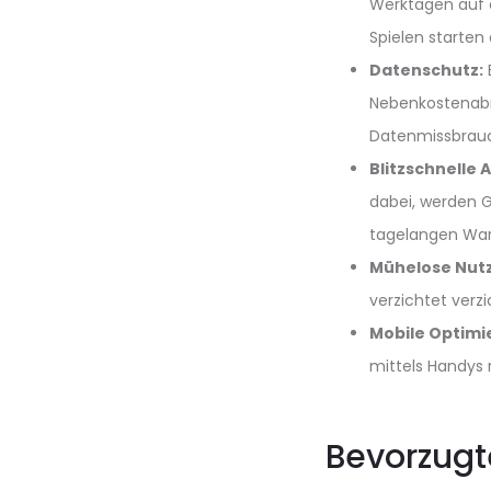
Werktagen auf e
Spielen starten
Datenschutz:
Nebenkostenabr
Datenmissbrauc
Blitzschnelle
dabei, werden 
tagelangen War
Mühelose Nut
verzichtet verz
Mobile Optimi
mittels Handys r
Bevorzugt