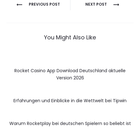
Post
PREVIOUS POST
NEXT POST
navigation
You Might Also Like
Rocket Casino App Download Deutschland aktuelle
Version 2026
Erfahrungen und Einblicke in die Wettwelt bei Tipwin
Warum Rocketplay bei deutschen Spielern so beliebt ist