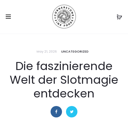
May 21, 2026
UNCATEGORIZED
Die faszinierende
Welt der Slotmagie
entdecken