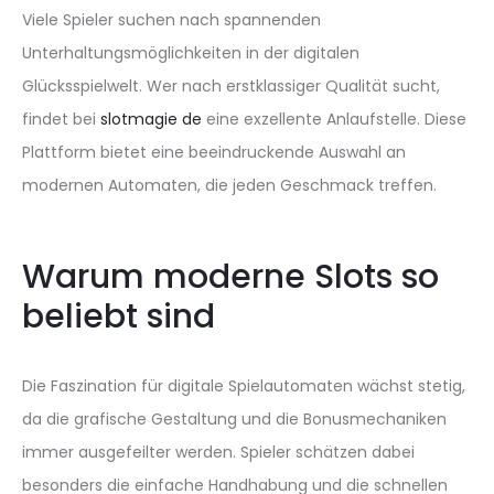
Viele Spieler suchen nach spannenden
Unterhaltungsmöglichkeiten in der digitalen
Glücksspielwelt. Wer nach erstklassiger Qualität sucht,
findet bei
slotmagie de
eine exzellente Anlaufstelle. Diese
Plattform bietet eine beeindruckende Auswahl an
modernen Automaten, die jeden Geschmack treffen.
Warum moderne Slots so
beliebt sind
Die Faszination für digitale Spielautomaten wächst stetig,
da die grafische Gestaltung und die Bonusmechaniken
immer ausgefeilter werden. Spieler schätzen dabei
besonders die einfache Handhabung und die schnellen