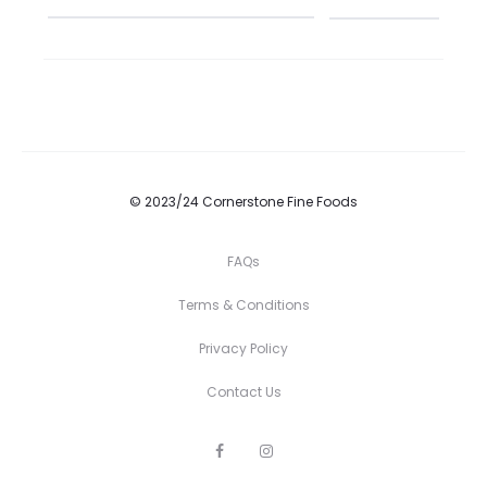
© 2023/24 Cornerstone Fine Foods
FAQs
Terms & Conditions
Privacy Policy
Contact Us
F
I
a
n
c
s