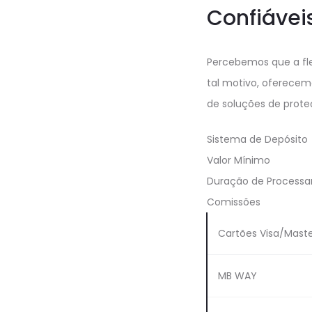
Confiávei
Percebemos que a fle
tal motivo, oferecemo
de soluções de prot
Sistema de Depósito
Valor Mínimo
Duração de Process
Comissões
Cartões Visa/Mast
MB WAY