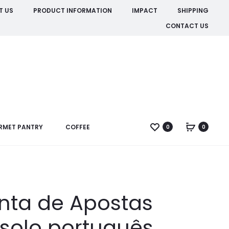
T US
PRODUCT INFORMATION
IMPACT
SHIPPING
CONTACT US
RMET PANTRY
COFFEE
0
0
nta de Apostas
 solo português