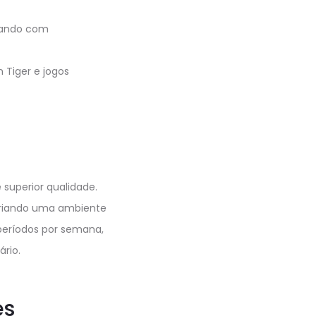
ntando com
 Tiger e jogos
 superior qualidade.
 criando uma ambiente
 períodos por semana,
rio.
es