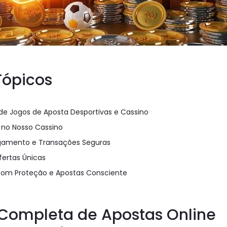
Tópicos
de Jogos de Aposta Desportivas e Cassino
 no Nosso Cassino
gamento e Transações Seguras
ertas Únicas
om Proteção e Apostas Consciente
Completa de Apostas Online