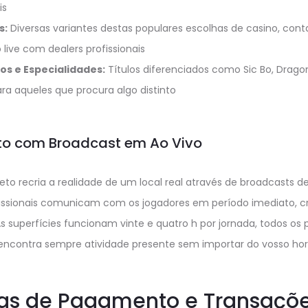
is
s:
Diversas variantes destas populares escolhas de casino, co
live com dealers profissionais
os e Especialidades:
Títulos diferenciados como Sic Bo, Dragon
ra aqueles que procura algo distinto
eto com Broadcast em Ao Vivo
eto recria a realidade de um local real através de broadcasts de
ofissionais comunicam com os jogadores em período imediato,
As superfícies funcionam vinte e quatro h por jornada, todos os
ncontra sempre atividade presente sem importar do vosso horá
vas de Pagamento e Transaçõ