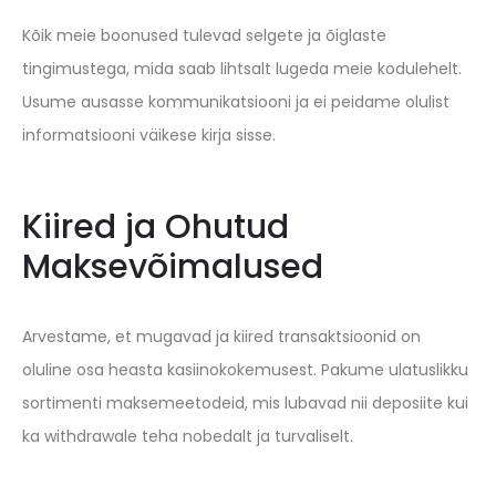
Kõik meie boonused tulevad selgete ja õiglaste
tingimustega, mida saab lihtsalt lugeda meie kodulehelt.
Usume ausasse kommunikatsiooni ja ei peidame olulist
informatsiooni väikese kirja sisse.
Kiired ja Ohutud
Maksevõimalused
Arvestame, et mugavad ja kiired transaktsioonid on
oluline osa heasta kasiinokokemusest. Pakume ulatuslikku
sortimenti maksemeetodeid, mis lubavad nii deposiite kui
ka withdrawale teha nobedalt ja turvaliselt.