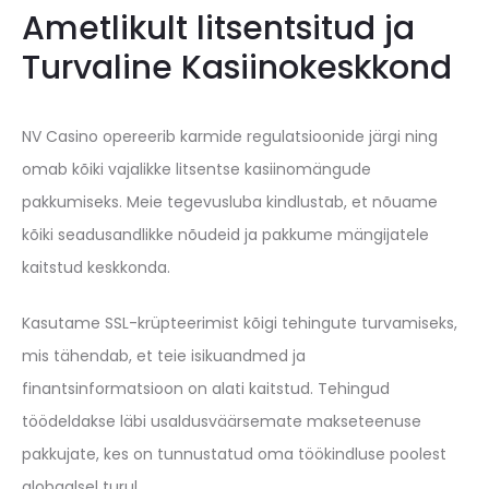
Ametlikult litsentsitud ja
Turvaline Kasiinokeskkond
NV Casino opereerib karmide regulatsioonide järgi ning
omab kõiki vajalikke litsentse kasiinomängude
pakkumiseks. Meie tegevusluba kindlustab, et nõuame
kõiki seadusandlikke nõudeid ja pakkume mängijatele
kaitstud keskkonda.
Kasutame SSL-krüpteerimist kõigi tehingute turvamiseks,
mis tähendab, et teie isikuandmed ja
finantsinformatsioon on alati kaitstud. Tehingud
töödeldakse läbi usaldusväärsemate makseteenuse
pakkujate, kes on tunnustatud oma töökindluse poolest
globaalsel turul.