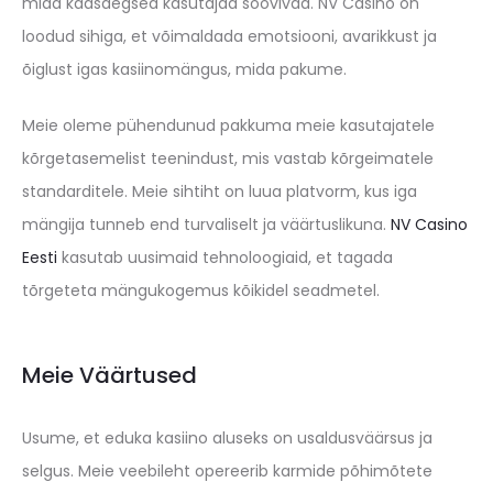
mida kaasaegsed kasutajad soovivad. NV Casino on
loodud sihiga, et võimaldada emotsiooni, avarikkust ja
õiglust igas kasiinomängus, mida pakume.
Meie oleme pühendunud pakkuma meie kasutajatele
kõrgetasemelist teenindust, mis vastab kõrgeimatele
standarditele. Meie sihtiht on luua platvorm, kus iga
mängija tunneb end turvaliselt ja väärtuslikuna.
NV Casino
Eesti
kasutab uusimaid tehnoloogiaid, et tagada
tõrgeteta mängukogemus kõikidel seadmetel.
Meie Väärtused
Usume, et eduka kasiino aluseks on usaldusväärsus ja
selgus. Meie veebileht opereerib karmide põhimõtete