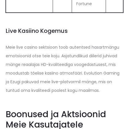
Fortune
Live Kasiino Kogemus
Meie live casino sektsioon toob autentsed hasartmängu
emotsioonid otse teie koju. Asjatundlikud diilerid juhivad
mänge reaalajas HD-kvaliteediga voogedastusest, mis
moodustab tõelise kasiino atmosfääri. Evolution Gaming
ja Ezugi pakuvad meie live-platvormil mänge, mis on
tuntud oma kvaliteedi poolest kogu maailmas.
Boonused ja Aktsioonid
Meie Kasutajatele