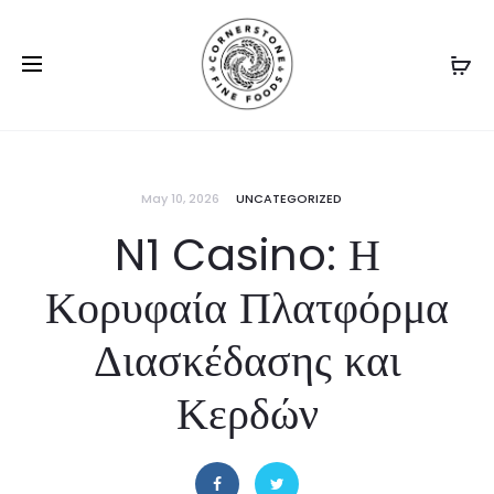
May 10, 2026
UNCATEGORIZED
N1 Casino: Η
Κορυφαία Πλατφόρμα
Διασκέδασης και
Κερδών