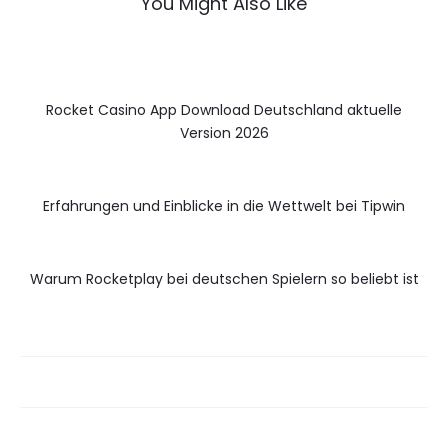
You Might Also Like
Rocket Casino App Download Deutschland aktuelle
Version 2026
Erfahrungen und Einblicke in die Wettwelt bei Tipwin
Warum Rocketplay bei deutschen Spielern so beliebt ist