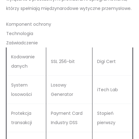
którzy spełniają międzynarodowe wytyczne przemysłowe.
Komponent ochrony
Technologia
Zaświadczenie
Kodowanie
SSL 256-bit
Digi Cert
danych
System
Losowy
iTech Lab
losowości
Generator
Protekcja
Payment Card
Stopień
transakcji
Industry DSS
pierwszy