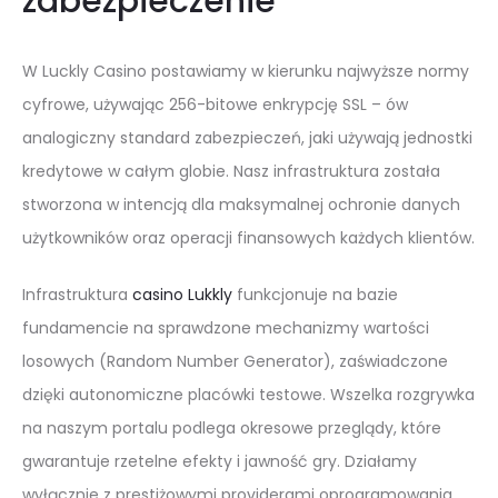
zabezpieczenie
W Luckly Casino postawiamy w kierunku najwyższe normy
cyfrowe, używając 256-bitowe enkrypcję SSL – ów
analogiczny standard zabezpieczeń, jaki używają jednostki
kredytowe w całym globie. Nasz infrastruktura została
stworzona w intencją dla maksymalnej ochronie danych
użytkowników oraz operacji finansowych każdych klientów.
Infrastruktura
casino Lukkly
funkcjonuje na bazie
fundamencie na sprawdzone mechanizmy wartości
losowych (Random Number Generator), zaświadczone
dzięki autonomiczne placówki testowe. Wszelka rozgrywka
na naszym portalu podlega okresowe przeglądy, które
gwarantuje rzetelne efekty i jawność gry. Działamy
wyłącznie z prestiżowymi providerami oprogramowania,