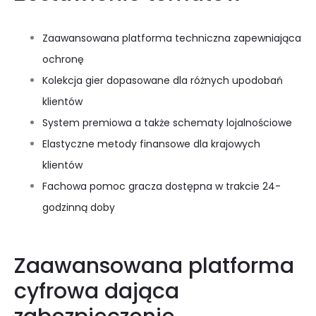
Zaawansowana platforma techniczna zapewniająca
ochronę
Kolekcja gier dopasowane dla różnych upodobań
klientów
System premiowa a także schematy lojalnościowe
Elastyczne metody finansowe dla krajowych
klientów
Fachowa pomoc gracza dostępna w trakcie 24-
godzinną doby
Zaawansowana platforma
cyfrowa dająca