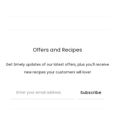
Offers and Recipes
Get timely updates of our latest offers, plus you'll receive
new recipes your customers will love!