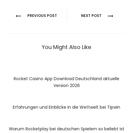
Post
PREVIOUS POST
NEXT POST
navigation
You Might Also Like
Rocket Casino App Download Deutschland aktuelle
Version 2026
Erfahrungen und Einblicke in die Wettwelt bei Tipwin
Warum Rocketplay bei deutschen Spielern so beliebt ist