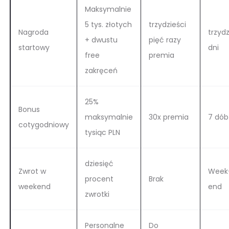
Maksymalnie
5 tys. złotych
trzydzieści
Nagroda
trzydz
+ dwustu
pięć razy
startowy
dni
free
premia
zakręceń
25%
Bonus
maksymalnie
30x premia
7 dób
cotygodniowy
tysiąc PLN
dziesięć
Zwrot w
Week
procent
Brak
weekend
end
zwrotki
Personalne
Do