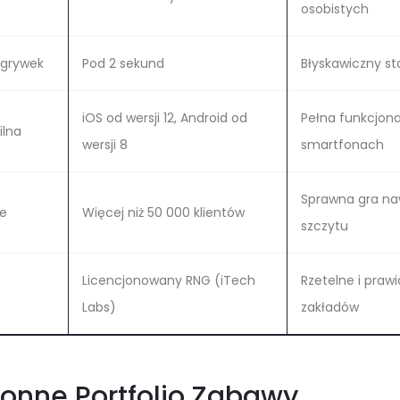
osobistych
zgrywek
Pod 2 sekund
Błyskawiczny st
iOS od wersji 12, Android od
Pełna funkcjon
ilna
wersji 8
smartfonach
Sprawna gra na
je
Więcej niż 50 000 klientów
szczytu
Licencjonowany RNG (iTech
Rzetelne i praw
Labs)
zakładów
onne Portfolio Zabawy