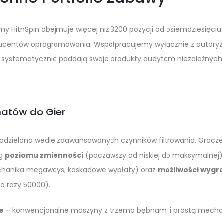
ormy HitnSpin obejmuje więcej niż 3200 pozycji od osiemdziesięci
centów oprogramowania. Współpracujemy wyłącznie z autor
 systematycznie poddają swoje produkty audytom niezależnych 
atów do Gier
 podzielona wedle zaawansowanych czynników filtrowania. Gracze
ug
poziomu zmienności
(począwszy od niskiej do maksymalnej
chanika megaways, kaskadowe wypłaty) oraz
możliwości wygr
do razy 50000).
ne
– konwencjonalne maszyny z trzema bębnami i prostą mechani