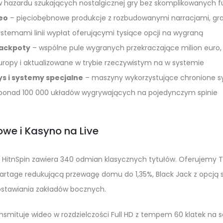
w hazardu szukających nostalgicznej gry bez skomplikowanych 
eo
– pięciobębnowe produkcje z rozbudowanymi narracjami, graf
stemami linii wypłat oferującymi tysiące opcji na wygraną
jackpoty
– wspólne pule wygranych przekraczające milion euro,
Europy i aktualizowane w trybie rzeczywistym na w systemie
s i systemy specjalne
– maszyny wykorzystujące chronione s
 ponad 100 000 układów wygrywających na pojedynczym spinie
owe i Kasyno na Live
h HitnSpin zawiera 340 odmian klasycznych tytułów. Oferujemy 
Partage redukującą przewagę domu do 1,35%, Black Jack z opcją 
bstawiania zakładów bocznych.
ansmituje wideo w rozdzielczości Full HD z tempem 60 klatek na