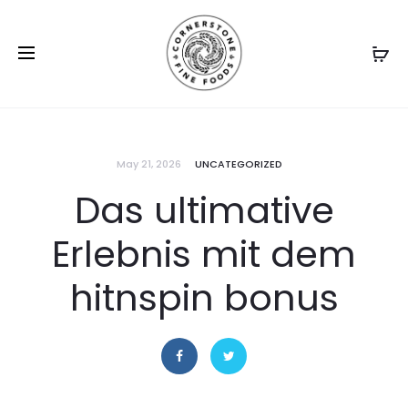
May 21, 2026
UNCATEGORIZED
Das ultimative
Erlebnis mit dem
hitnspin bonus