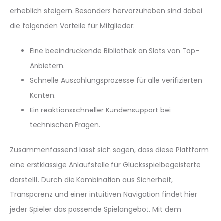
erheblich steigern. Besonders hervorzuheben sind dabei
die folgenden Vorteile für Mitglieder:
Eine beeindruckende Bibliothek an Slots von Top-
Anbietern.
Schnelle Auszahlungsprozesse für alle verifizierten
Konten.
Ein reaktionsschneller Kundensupport bei
technischen Fragen.
Zusammenfassend lässt sich sagen, dass diese Plattform
eine erstklassige Anlaufstelle für Glücksspielbegeisterte
darstellt. Durch die Kombination aus Sicherheit,
Transparenz und einer intuitiven Navigation findet hier
jeder Spieler das passende Spielangebot. Mit dem