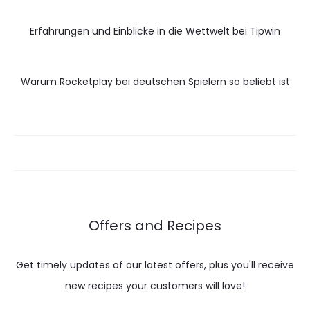
Erfahrungen und Einblicke in die Wettwelt bei Tipwin
Warum Rocketplay bei deutschen Spielern so beliebt ist
Offers and Recipes
Get timely updates of our latest offers, plus you'll receive
new recipes your customers will love!