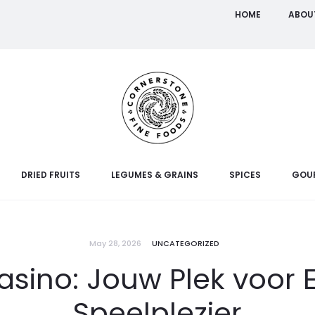
HOME
ABOU
DRIED FRUITS
LEGUMES & GRAINS
SPICES
GOU
May 28, 2026
UNCATEGORIZED
sino: Jouw Plek voor E
Speelplezier