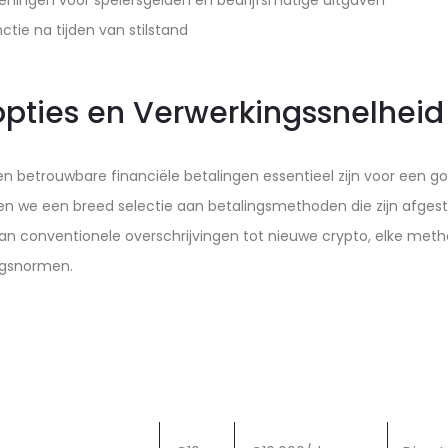
eningen voor spelersgelden en bedrijfsmatige uitgaven
ctie na tijden van stilstand
opties en Verwerkingssnelheid
 en betrouwbare financiële betalingen essentieel zijn voor een g
n we een breed selectie aan betalingsmethoden die zijn afge
an conventionele overschrijvingen tot nieuwe crypto, elke met
ngsnormen.