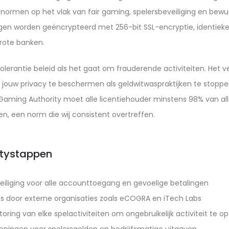
normen op het vlak van fair gaming, spelersbeveiliging en bewu
gen worden geëncrypteerd met 256-bit SSL-encryptie, identieke
grote banken.
lerantie beleid als het gaat om frauderende activiteiten. Het ve
jouw privacy te beschermen als geldwitwaspraktijken te stoppen.
aming Authority moet alle licentiehouder minstens 98% van all
n, een norm die wij consistent overtreffen.
itystappen
iliging voor alle accounttoegang en gevoelige betalingen
s door externe organisaties zoals eCOGRA en iTech Labs
oring van elke spelactiviteiten om ongebruikelijk activiteit te o