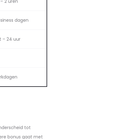
 – 2 uren
usiness dagen
t – 24 uur
erkdagen
nderscheid tot
dere bonus gaat met