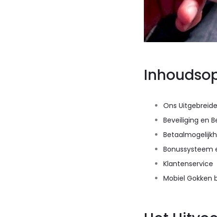
Inhoudso
Ons Uitgebreide
Beveiliging en 
Betaalmogelijk
Bonussysteem 
Klantenservice
Mobiel Gokken b