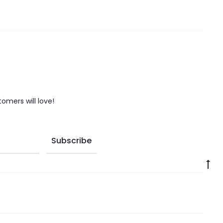
tomers will love!
Go
to
to