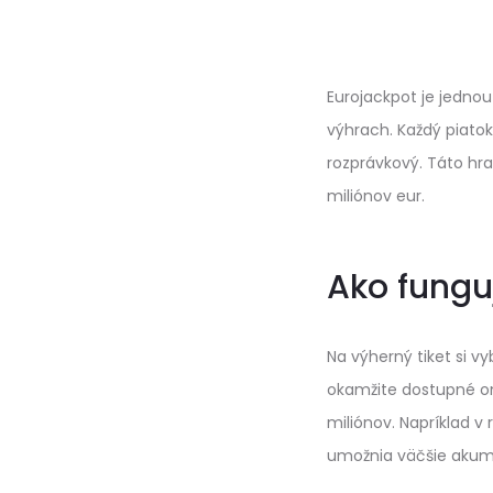
Eurojackpot je jednou
výhrach. Každý piatok
rozprávkový. Táto hra
miliónov eur.
Ako fungu
Na výherný tiket si v
okamžite dostupné onl
miliónov. Napríklad v
umožnia väčšie akum