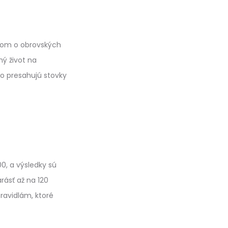
 snom o obrovských
ný život na
to presahujú stovky
00, a výsledky sú
rásť až na 120
ravidlám, ktoré