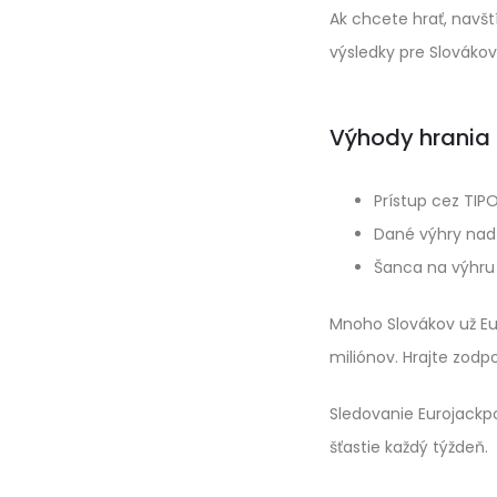
Ak chcete hrať, navšt
výsledky pre Slovákov
Výhody hrania
Prístup cez TIP
Dané výhry nad 1
Šanca na výhru 
Mnoho Slovákov už Eur
miliónov. Hrajte zodp
Sledovanie Eurojackpo
šťastie každý týždeň.