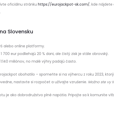
ívte oficiálnu stránku
https://eurojackpot-sk.com/
, kde nájdete 
.
 na Slovensku
OS alebo online platformy.
 700 eur podliehajú 20 % dani, ale čistý zisk je stále obrovský.
1:140 miliónov, no malé výhry padajú často.
ojackpot obohatilo – spomeňte si na výhercu z roku 2023, ktorý 
ovedne, nastavte si rozpočet a užívajte vzrušenie.
Možno ste vy te
tu je ako dobrodružstvo plné napätia. Pripojte sa k komunite víť