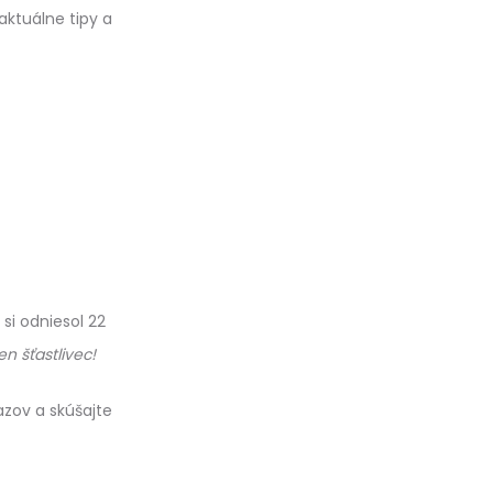
aktuálne tipy a
si odniesol 22
n šťastlivec!
azov a skúšajte