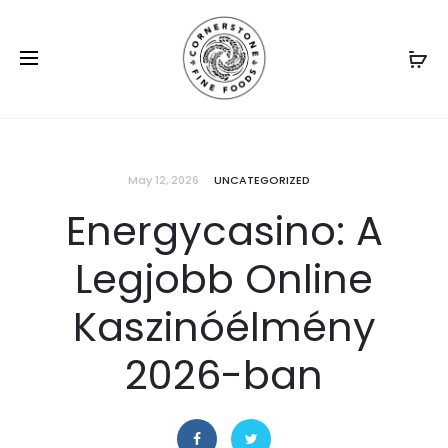
May 12, 2026
UNCATEGORIZED
Energycasino: A
Legjobb Online
Kaszinóélmény
2026-ban