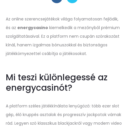
Az online szerencsejátékok világa folyamatosan fejlődik,
és az
energycasino
kiemelkedik a mezőnyből prémium
szolgáltatásaival. Ez a platform nem csupán szórakozást
kínál, hanem izgalmas bónuszokkal és biztonságos
játékkörnyezettel csábítja a játékosokat.
Mi teszi különlegessé az
energycasinót?
A platform széles játékkínálata lenyűgöző: több ezer slot
gép, élő kruppés asztalok és progresszív jackpotok várnak
rád. Legyen szó klasszikus blackjackről vagy modern video