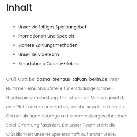
Inhalt
Unser vielfältiges Spieleangebot
Promotionen und Specials
Sichere Zahlungsmethoden
Unser Serviceteam
Smartphone Casino-Erlebnis
Grüß Gott bei
dosha-teehaus-taiwan-berlin.de
, Ihrer
Nummer-eins Anlaufstelle für erstklassige Online-
Glücksspielunterhaltung. Uns ist uns als Mission gesetzt,
eine Plattform zu erschaffen, welche sowohl erfahrene
Gamer als auch Neulinge mit einem außergewöhnlichen
Spiel-Erfahrung fasziniert. Bei unser Team steht die
Glücklichkeit unserer Spielerschaft auf erster Stelle,