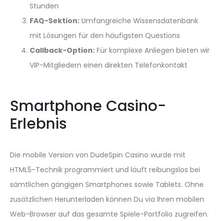
Stunden
FAQ-Sektion:
Umfangreiche Wissensdatenbank
mit Lösungen für den häufigsten Questions
Callback-Option:
Für komplexe Anliegen bieten wir
VIP-Mitgliedern einen direkten Telefonkontakt
Smartphone Casino-
Erlebnis
Die mobile Version von DudeSpin Casino wurde mit
HTML5-Technik programmiert und läuft reibungslos bei
sämtlichen gängigen Smartphones sowie Tablets. Ohne
zusätzlichen Herunterladen können Du via Ihren mobilen
Web-Browser auf das gesamte Spiele-Portfolio zugreifen.