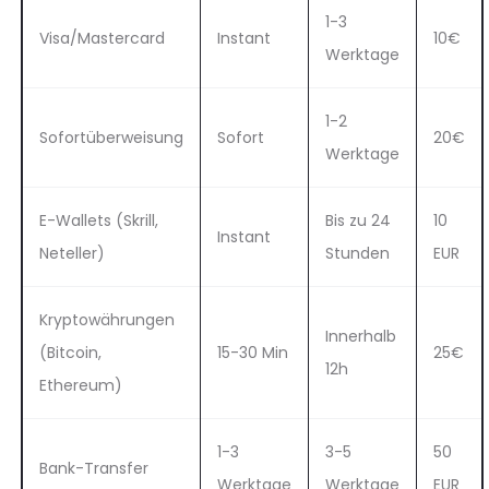
1-3
Visa/Mastercard
Instant
10€
Werktage
1-2
Sofortüberweisung
Sofort
20€
Werktage
E-Wallets (Skrill,
Bis zu 24
10
Instant
Neteller)
Stunden
EUR
Kryptowährungen
Innerhalb
(Bitcoin,
15-30 Min
25€
12h
Ethereum)
1-3
3-5
50
Bank-Transfer
Werktage
Werktage
EUR