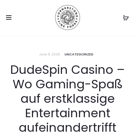
June 9, 2026
UNCATEGORIZED
DudeSpin Casino –
Wo Gaming-Spaß
auf erstklassige
Entertainment
aufeinandertrifft