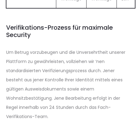
Verifikations-Prozess für maximale
Security
Um Betrug vorzubeugen und die Unversehrtheit unserer
Plattform zu gewährleisten, vollziehen wir ‘nen
standardisierten Verifizierungsprozess durch. Jener
besteht aus jener Kontrolle Ihrer Identität mittels eines
gültigen Ausweisdokuments sowie einem
Wohnsitzbestätigung. Jene Bearbeitung erfolgt in der
Regel innerhalb von 24 Stunden durch das Fach-
Verifikations-Team.