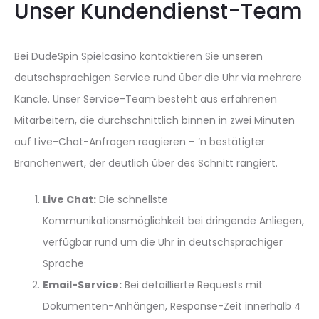
Unser Kundendienst-Team
Bei DudeSpin Spielcasino kontaktieren Sie unseren
deutschsprachigen Service rund über die Uhr via mehrere
Kanäle. Unser Service-Team besteht aus erfahrenen
Mitarbeitern, die durchschnittlich binnen in zwei Minuten
auf Live-Chat-Anfragen reagieren – ‘n bestätigter
Branchenwert, der deutlich über des Schnitt rangiert.
Live Chat:
Die schnellste
Kommunikationsmöglichkeit bei dringende Anliegen,
verfügbar rund um die Uhr in deutschsprachiger
Sprache
Email-Service:
Bei detaillierte Requests mit
Dokumenten-Anhängen, Response-Zeit innerhalb 4