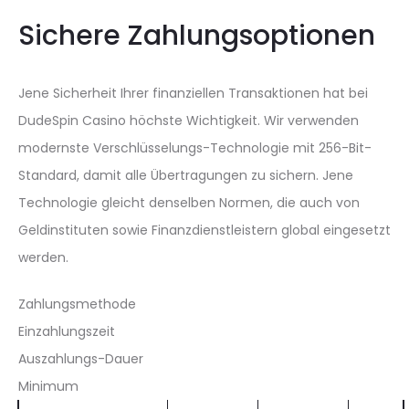
Sichere Zahlungsoptionen
Jene Sicherheit Ihrer finanziellen Transaktionen hat bei
DudeSpin Casino höchste Wichtigkeit. Wir verwenden
modernste Verschlüsselungs-Technologie mit 256-Bit-
Standard, damit alle Übertragungen zu sichern. Jene
Technologie gleicht denselben Normen, die auch von
Geldinstituten sowie Finanzdienstleistern global eingesetzt
werden.
Zahlungsmethode
Einzahlungszeit
Auszahlungs-Dauer
Minimum