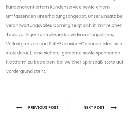
kundenorientiertem Kundenservice sowie einem
umfassenden Unterhaltungsangebot. Unser Einsatz bei
verantwortungsvolles Gaming zeigt sich in zahlreichen
Tools zur Eigenkontrolle, inklusive Einzahlungslimits,
Verlustgrenzen und Self-Exclusion-Optionen. Man sind
stolz darauf, eine sichere, gerechte sowie spannende
Plattform zu betreiben, bei welcher Spielspaß stets auf
Vordergrund steht.
Post
PREVIOUS POST
NEXT POST
navigation