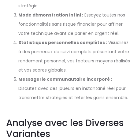
stratégie.
Mode démonstration infini :
Essayez toutes nos
fonctionnalités sans risque financier pour affiner
votre technique avant de parier en argent réel.
Statistiques personnelles complètes :
Visualisez
à des panneaux de suivi complets présentant votre
rendement personnel, vos facteurs moyens réalisés
et vos scores globales.
Messagerie communautaire incorporé :
Discutez avec des joueurs en instantané réel pour
transmettre stratégies et fêter les gains ensemble.
Analyse avec les Diverses
Variantes