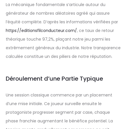
La mécanique fondamentale s’articule autour du
générateur de nombres aléatoires agréé qui assure
l’équité complète. D’après les informations vérifiées par
https://editionsfilconducteur.com/
, ce taux de retour
théorique touche 97,2%, plaçant notre jeu parmi les
extrêmement généreux du industrie. Notre transparence
calculée constitue un des piliers de notre réputation.
Déroulement d’une Partie Typique
Une session classique commence par un placement
d’une mise initiale. Ce joueur surveille ensuite le
protagoniste progresser segment par case, chaque
phase franchie augmentant le bénéfice potentiel. La