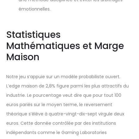
émotionnelles.
Statistiques
Mathématiques et Marge
Maison
Notre jeu s’appuie sur un modèle probabiliste ouvert.
L’edge maison de 2,8% figure parmi les plus attractifs du
industrie. Le pourcentage veut dire que pour tout 100
euros pariés sur le moyen terme, le reversement
théorique s’élève à quatre-vingt-dix-sept virgule deux
euros. Cette donnée contrôlée par des institutions
indépendants comme le Gaming Laboratories