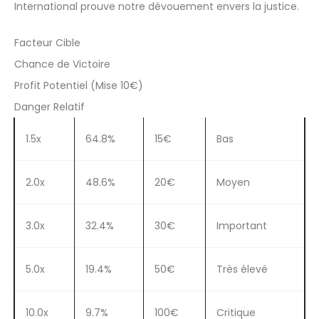
International prouve notre dévouement envers la justice.
Facteur Cible
Chance de Victoire
Profit Potentiel (Mise 10€)
Danger Relatif
1.5x
64.8%
15€
Bas
2.0x
48.6%
20€
Moyen
3.0x
32.4%
30€
Important
5.0x
19.4%
50€
Très élevé
10.0x
9.7%
100€
Critique