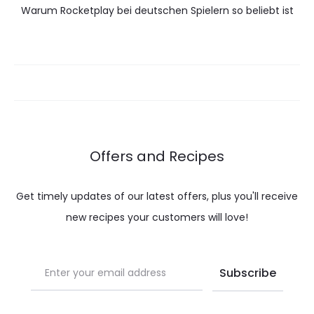
Warum Rocketplay bei deutschen Spielern so beliebt ist
Offers and Recipes
Get timely updates of our latest offers, plus you'll receive
new recipes your customers will love!