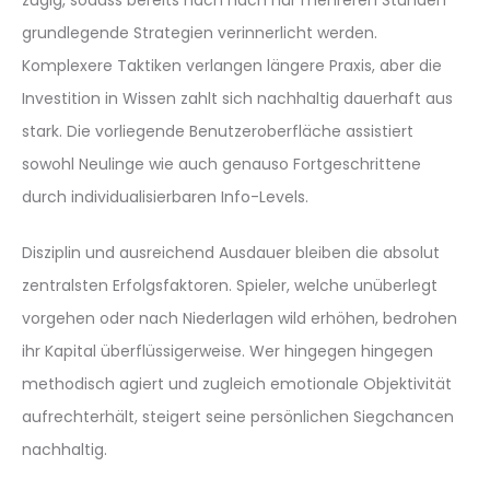
grundlegende Strategien verinnerlicht werden.
Komplexere Taktiken verlangen längere Praxis, aber die
Investition in Wissen zahlt sich nachhaltig dauerhaft aus
stark. Die vorliegende Benutzeroberfläche assistiert
sowohl Neulinge wie auch genauso Fortgeschrittene
durch individualisierbaren Info-Levels.
Disziplin und ausreichend Ausdauer bleiben die absolut
zentralsten Erfolgsfaktoren. Spieler, welche unüberlegt
vorgehen oder nach Niederlagen wild erhöhen, bedrohen
ihr Kapital überflüssigerweise. Wer hingegen hingegen
methodisch agiert und zugleich emotionale Objektivität
aufrechterhält, steigert seine persönlichen Siegchancen
nachhaltig.