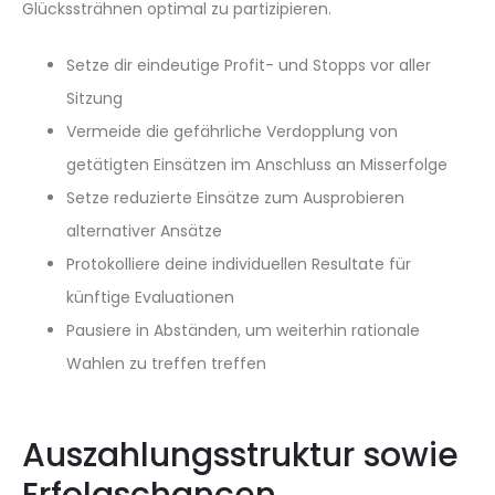
Glückssträhnen optimal zu partizipieren.
Setze dir eindeutige Profit- und Stopps vor aller
Sitzung
Vermeide die gefährliche Verdopplung von
getätigten Einsätzen im Anschluss an Misserfolge
Setze reduzierte Einsätze zum Ausprobieren
alternativer Ansätze
Protokolliere deine individuellen Resultate für
künftige Evaluationen
Pausiere in Abständen, um weiterhin rationale
Wahlen zu treffen treffen
Auszahlungsstruktur sowie
Erfolgschancen