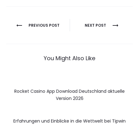
Post
PREVIOUS POST
NEXT POST
navigation
You Might Also Like
Rocket Casino App Download Deutschland aktuelle
Version 2026
Erfahrungen und Einblicke in die Wettwelt bei Tipwin