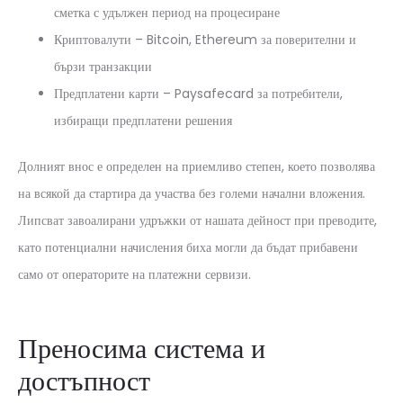
сметка с удължен период на процесиране
Криптовалути – Bitcoin, Ethereum за поверителни и
бързи транзакции
Предплатени карти – Paysafecard за потребители,
избиращи предплатени решения
Долният внос е определен на приемливо степен, което позволява
на всякой да стартира да участва без големи начални вложения.
Липсват завоалирани удръжки от нашата дейност при преводите,
като потенциални начисления биха могли да бъдат прибавени
само от операторите на платежни сервизи.
Преносима система и
достъпност