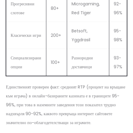
Прогресивни
Microgaming,
92-
80+
слотове
Red Tiger
96%
Betsoft,
95-
Класически игри
200+
Yggdrasil
98%
Специализирани
Разнородни
93-
100+
опции
доставчици
97%
Единственият проверен факт: средният RTP (процент на връщане
към играча) в онлайн-базираните казината е в границите 95-
96%, при това в наземните заведения този показател трудно
надхвърля 90-92%, каквото превръща интернет сайтовете
значително по-облагодетелстващи за играчите.