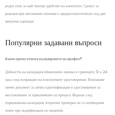
роден език за най-високо удобство на клиентите. Срокът за
реакция при мигновени питания е средностатистически под две
минутни единици.
Популярни задавани въпроси
Какво време отнема валидирането на профил?
Дейността на валидация обикновено занима в границите 12 и 24
часа след изпращане на изискуемите удостоверения. Изискваме
личен документ за лична идентификация и удостоверение за
местоживеене за приключване на процеса. Веднъж след
първоначална валидация, вторични проверки не са необходими
освен при модификация на сведения.