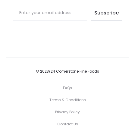
© 2023/24 Cornerstone Fine Foods
FAQs
Terms & Conditions
Privacy Policy
Contact Us