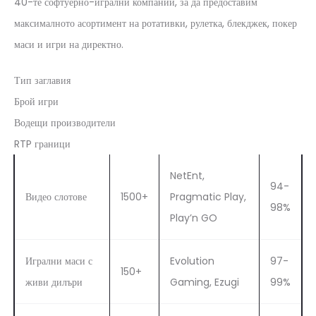
40-те софтуерно-игрални компании, за да предоставим
максималното асортимент на ротативки, рулетка, блекджек, покер
маси и игри на директно.
Тип заглавия
Брой игри
Водещи производители
RTP граници
NetEnt,
94-
Видео слотове
1500+
Pragmatic Play,
98%
Play’n GO
Игрални маси с
Evolution
97-
150+
живи дилъри
Gaming, Ezugi
99%