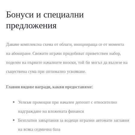
Бонуси и специални
предложения
Даваме комплексна схема от облаги, инициираща се от момента
на абониране. Свежите играчи придобиват приветствен набор,
поделен на първите началните вноски, той би могъл да възлезе на
съществена сума при оптимално усвояване.
Главни видове награди, какви предоставяме:
Уелкъм промоция при начален депозит с относително
надграждане на вложената финанси
Безплатни завъртания за водещи игрални автомати заглавия
на всяка седмична база