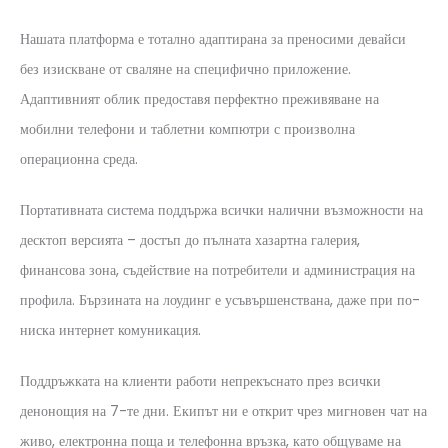
Нашата платформа е тотално адаптирана за преносими девайси
без изискване от сваляне на специфично приложение.
Адаптивният облик предоставя перфектно преживяване на
мобилни телефони и таблетни компютри с произволна
операционна среда.
Портативната система поддържа всички налични възможности на
десктоп версията – достъп до пълната хазартна галерия,
финансова зона, съдействие на потребители и администрация на
профила. Бързината на лоудинг е усъвършенствана, даже при по-
ниска интернет комуникация.
Поддръжката на клиенти работи непрекъснато през всички
денонощия на 7-те дни. Екипът ни е открит чрез мигновен чат на
живо, електронна поща и телефонна връзка, като общуваме на