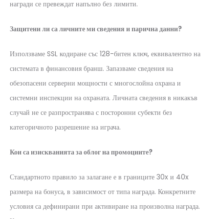
награди се превеждат напълно без лимити.
Защитени ли са личните ми сведения и парична данни?
Използваме SSL кодиране със 128-битен ключ, еквивалентно на
системата в финансовия бранш. Запазваме сведения на
обезопасени серверни мощности с многослойна охрана и
системни инспекции на охраната. Личната сведения в никакъв
случай не се разпространява с посторонни субекти без
категоричното разрешение на играча.
Кои са изискванията за облог на промоциите?
Стандартното правило за залагане е в границите 30x и 40x
размера на бонуса, в зависимост от типа награда. Конкретните
условия са дефинирани при активиране на произволна награда.