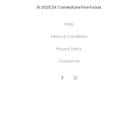
© 2023/24 Cornerstone Fine Foods
FAQs
Terms & Conditions
Privacy Policy
Contact Us
F
I
a
n
c
s
e
t
b
a
o
g
o
r
k
a
m