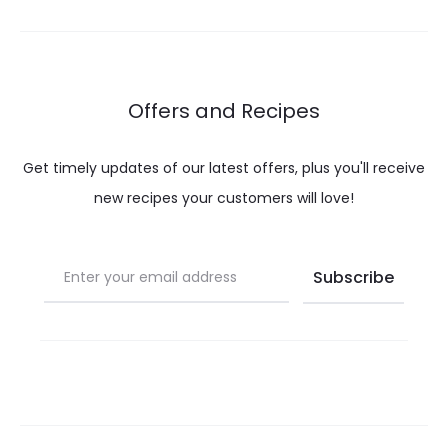
Offers and Recipes
Get timely updates of our latest offers, plus you'll receive
new recipes your customers will love!