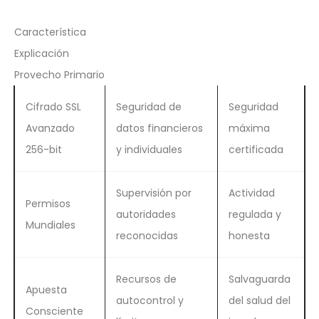
Característica
Explicación
Provecho Primario
Cifrado SSL
Seguridad de
Seguridad
Avanzado
datos financieros
máxima
256-bit
y individuales
certificada
Supervisión por
Actividad
Permisos
autoridades
regulada y
Mundiales
reconocidas
honesta
Recursos de
Salvaguarda
Apuesta
autocontrol y
del salud del
Consciente