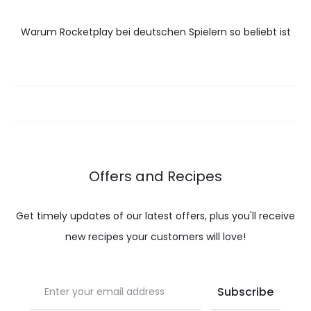
Warum Rocketplay bei deutschen Spielern so beliebt ist
Offers and Recipes
Get timely updates of our latest offers, plus you'll receive
new recipes your customers will love!