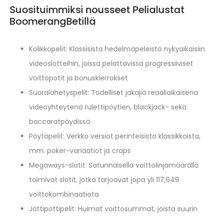
Suosituimmiksi nousseet Pelialustat
BoomerangBetillä
Kolikkopelit: Klassisista hedelmäpeleistä nykyaikaisiin
videoslotteihin, joissa pelattavissa progressiiviset
voittopotit ja bonuskierrokset
Suoralähetyspelit: Todelliset jakajia reaaliaikaisena
videoyhteytenä rulettipöytien, blackjack- sekä
baccaratpöydissä
Pöytäpelit: Verkko versiot perinteisistä klassikkoista,
mm. poker-variaatiot ja craps
Megaways-slotit: Satunnaisella voittolinjamäärällä
toimivat slotit, jotka tarjoavat jopa yli 117,649
voittokombinaatiota
Jättipottipelit: Huimat voittosummat, joista suurin