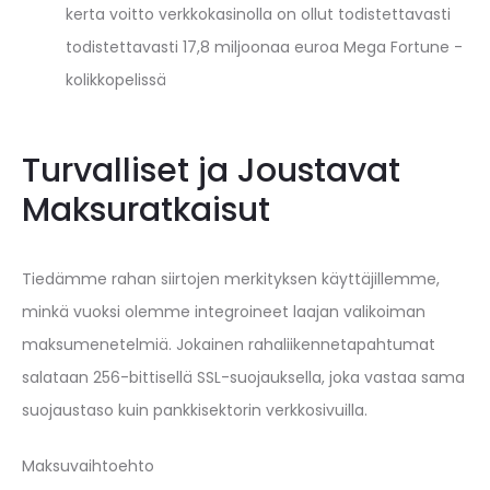
kerta voitto verkkokasinolla on ollut todistettavasti
todistettavasti 17,8 miljoonaa euroa Mega Fortune -
kolikkopelissä
Turvalliset ja Joustavat
Maksuratkaisut
Tiedämme rahan siirtojen merkityksen käyttäjillemme,
minkä vuoksi olemme integroineet laajan valikoiman
maksumenetelmiä. Jokainen rahaliikennetapahtumat
salataan 256-bittisellä SSL-suojauksella, joka vastaa sama
suojaustaso kuin pankkisektorin verkkosivuilla.
Maksuvaihtoehto