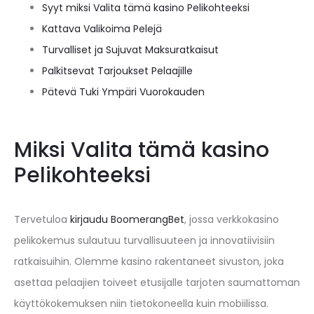
Syyt miksi Valita tämä kasino Pelikohteeksi
Kattava Valikoima Pelejä
Turvalliset ja Sujuvat Maksuratkaisut
Palkitsevat Tarjoukset Pelaajille
Pätevä Tuki Ympäri Vuorokauden
Miksi Valita tämä kasino
Pelikohteeksi
Tervetuloa
kirjaudu BoomerangBet
, jossa verkkokasino
pelikokemus sulautuu turvallisuuteen ja innovatiivisiin
ratkaisuihin. Olemme kasino rakentaneet sivuston, joka
asettaa pelaajien toiveet etusijalle tarjoten saumattoman
käyttökokemuksen niin tietokoneella kuin mobiilissa.