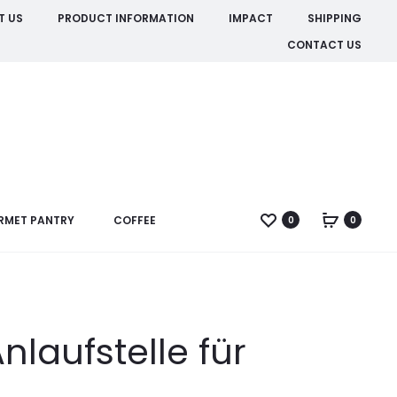
T US
PRODUCT INFORMATION
IMPACT
SHIPPING
CONTACT US
RMET PANTRY
COFFEE
0
0
nlaufstelle für