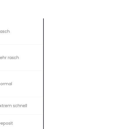
Rasch
ehr rasch
Normal
xtrem schnell
eposit