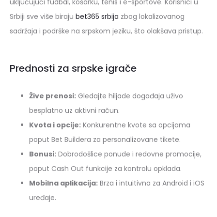
uključujući fudbal, košarku, tenis i e-sportove. Korisnici u
Srbiji sve više biraju
bet365 srbija
zbog lokalizovanog
sadržaja i podrške na srpskom jeziku, što olakšava pristup.
Prednosti za srpske igrače
Žive prenosi:
Gledajte hiljade događaja uživo
besplatno uz aktivni račun.
Kvota i opcije:
Konkurentne kvote sa opcijama
poput Bet Buildera za personalizovane tikete.
Bonusi:
Dobrodošlice ponude i redovne promocije,
poput Cash Out funkcije za kontrolu opklada.
Mobilna aplikacija:
Brza i intuitivna za Android i iOS
uređaje.