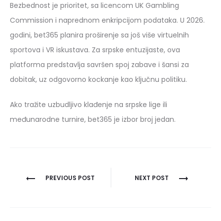
Bezbednost je prioritet, sa licencom UK Gambling
Commission i naprednom enkripcijom podataka. U 2026.
godini, bet365 planira proširenje sa još više virtuelnih
sportova i VR iskustava. Za srpske entuzijaste, ova
platforma predstavlja savršen spoj zabave i šansi za
dobitak, uz odgovorno kockanje kao ključnu politiku.
Ako tražite uzbudljivo klađenje na srpske lige ili
međunarodne turnire, bet365 je izbor broj jedan.
Post
PREVIOUS POST
NEXT POST
navigation