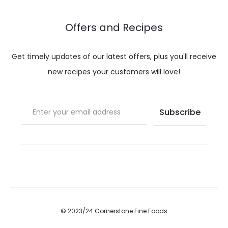
Offers and Recipes
Get timely updates of our latest offers, plus you'll receive
new recipes your customers will love!
© 2023/24 Cornerstone Fine Foods