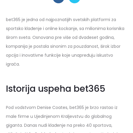
bet365 je jedna od najpoznatijih svetskih platformi za
sportsko klađenje i online kockanje, sa milionima korisnika
širom sveta. Osnovana pre više od dvadeset godina,
kompanija je postala sinonim za pouzdanost, širok izbor
opcija i inovativne funkcije koje unapređuju iskustvo
igrača.
Istorija uspeha bet365
Pod vodstvom Denise Coates, bet365 je brzo rastao iz
male firme u Ujedinjenom Kraljevstvu do globalnog
giganta. Danas nudi klađenje na preko 40 sportova,